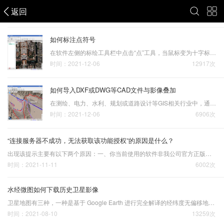
返回
水经微图
如何标注点符号
在软件左侧的标绘工具栏中点击“点”工具，当鼠标变为十字标注状态时，在目标位置点击鼠标左键即可标注。 点标注工具这里以故宫为例，单击鼠标左键即可完成点标注，再次点击其它位置可以连接标注多个点，当前标注点处于选中状态。 标注绘制点每标注一个新的点，都可以在显示的…
时间：2021-12-06
12917次
如何导入DXF或DWG等CAD文件与影像叠加
在测绘、电力、水利、规划或道路设计等GIS相关行业中，通常会用AutoCAD进行矢量地图数据的绘制，而这些地图数据通常又是建立在投影平面坐标的基础上进行绘制的。为了确保地图数据的准确性与精度的要求，这些地图数据经常会采用当城的城市坐标，也就是非标准分带投影的情况，还…
时间：2021-12-06
6906次
“连接服务器不成功，无法获取该功能授权”的原因是什么？
出现该提示主要有以下两个原因：一、你当前使用的软件非我公司官方正版软件；二、你当前的网络环境可能因代理设置等原因，无法正常连接到我公司官方服务器；如果需要我们协助解决该问题，请拔打客服热线：400-028-0050
时间：2021-11-11
6002次
水经微图如何下载历史卫星影像
卫星地图有三种，一种是基于 Google Earth 进行完全解译的经纬度无偏移地图（含历史地图），还有两种是基于 Google Map 解译的的墨卡托有偏移（俗称火星坐标）和墨卡托无偏移地图。这里讲解如何下载基于 Google Earth解译的历史地图。01选择地图打开水经注万能地图…
时间：2021-08-10
13259次