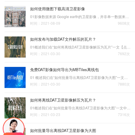
如何使用微图下载高清卫星影像
01影像数据来源 Google earth的卫星影像，并非单一数据来源，而是卫星影像与航拍数据的整合。其卫星影像部分来自于美国DigitalGlobe公司的QuickBird（快鸟）商业卫星与美国EarthSat公司（影像来源于陆地卫星LANDSAT-7卫星居多）、航拍部分的来源有英国BlueSky公司（以航拍…
时间：2021-08-09
9608次
如何发布与加载DAT文件解压的瓦片？
01概述我们在“如何将离线DAT卫星影像解压为瓦片”一文【点击查看】中，为大家分享了如何通过《微图》的免费工具将DAT文件解压为瓦片的方法，从而可以为部署一个离线的瓦片地图系统作准备。这里，我们再为大家分享离线加载从DAT卫星影像解压出来的瓦片的方法，但需要强调的是原…
时间：2021-03-30
7692次
免费DAT影像如何导出为MBTiles离线包
01 概述我们在“如何批量导出离线DAT卫星影像为大图”一文【点击查看】中，讲解了如何将DAT文件导出为大图文件的方法，这里我们再讲一下如何将DAT文件导出为MBTiles的方法。虽然在水经微图中导出离线查看DAT卫星影像的功能是完全免费的，但将数据导出为大图或MBTiles离线包则需…
时间：2021-03-30
7880次
如何将离线DAT卫星影像解压为瓦片？
01概述我们在“如何批量导出离线DAT卫星影像为大图”一文中，为大家分享了将DAT批量导出为大图片的方法，这种方法适用于将一个市或省若干个DAT文件进行批量导出为大图片。这里，我们再为大家分享如何将离线DAT卫星影像解压为瓦片的方法，原则上对于大于一个省的范围的数据，我…
时间：2021-03-23
7316次
如何批量导出离线DAT卫星影像为大图