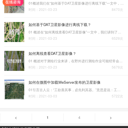
01概述我们在“如何基于DAT卫星影像进行离线下载”一文中，讲解了如何在离线浏览卫星影像的情况下，随时选择叠加导出一块卫星影像大图。这里，我们再分享一下将多个离线DAT卫星影像文件直接批量导出为大图的方法，该方法适用于对一个省或更大范围的影像数据的导出。同样地，虽…
时间：2021-03-23
8470次
如何基于DAT卫星影像进行离线下载？
01 概述在“如何离线查看DAT卫星影像”一文中，我们讲到了测绘、电力和军工等行业可能需要在能离线查看卫星影像的情况下，会更有利于业务的开展与推进，在此文中，我们也讲解了如何离线查看DAT卫星影像的具体方法。这里，我们再分享一下如何在离线查看卫星影像的过程中，进行离…
时间：2021-03-23
6529次
如何离线查看DAT卫星影像？
01 概述对于测绘行业来讲，在野外进行测绘作业可能经常会面临网络信号差或根本没有网络信号的问题，而对于电力或军工等行业来讲，在严格的保密要求下，单位内部的电脑设备通常都会与互联网进行物理隔离，这样一来就无法在线查看卫星影像了！当然，可能还有其它众多的行业，也会…
时间：2021-03-23
5679次
如何在微图中加载WeServer发布的卫星影像
01引言古人云：“工欲善其事，必先利其器。”意思是说：工匠想要使他的工作做好，一定要先让工具锋利，比喻要做好一件事，准备工作非常重要。语出《论语卫灵公》：子贡问为仁。子曰：“工欲善其事，必先利其器。居是邦也，事其大夫之贤者，友其士之仁者。”那对于发布海量卫星…
时间：2021-03-03
5722次
<
1
4
>