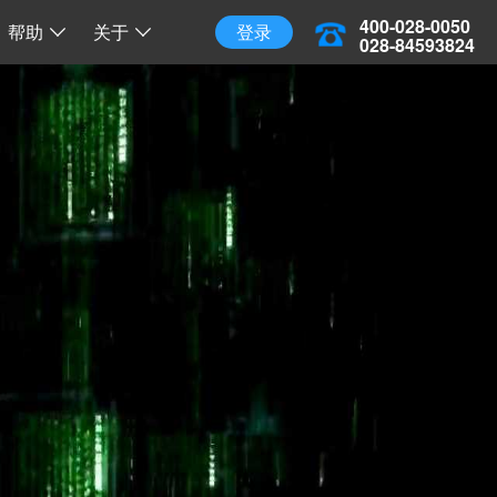
三维地球
三维离线地球
开源 API 调用
400-028-0050
帮助
关于
登录
028-84593824