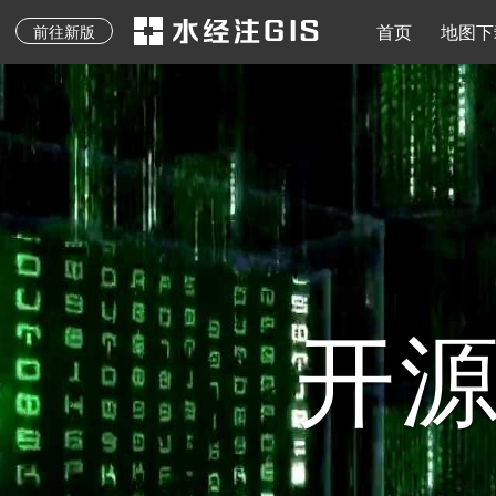
地质图、专题图等其它
水经注二维API
地图下载
离线地图
导入导出
地图发布
水经注三维AP
首页
地图下
前往新版
专业地图
开源