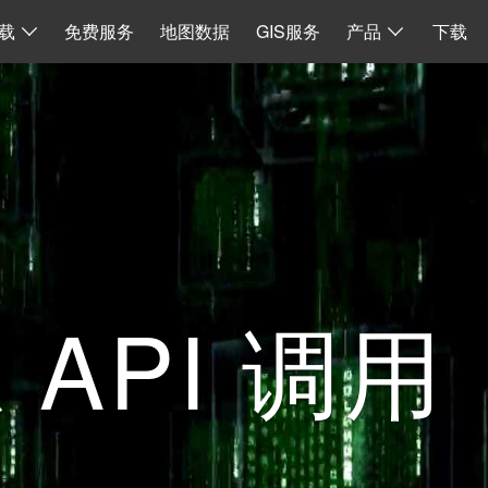
I
数据同步
地图加载
离线 API 源码
水经微图CAD
二维系统
载
免费服务
地图数据
GIS服务
产品
下载
 API 调用