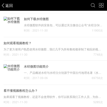
返回
软件教程
如何下载水经微图
水经微图软件的安装包，可以通过关注微信公众号“水经注GIS”，然后在后台回复“微图”即可获取软件下载地址。另外，你也可以通过水经注GIS官方网站下载，如下图所示。 官网下载
时间：2021-11-30
11900次
如何观看视频教程？
为了更方便用户熟悉使用水经微图，我们几乎为所有教程都录制了相应的视频，目前可以通过B站查看。 扫码查看竖屏版教程 扫码查看横屏版教程另外，为了方便离线用户使用，我们还将视频教程打包上传到了百度网盘，用户可以下载后在内网中进行观看。请关注公众号“水经注GIS”后回…
时间：2021-11-30
7748次
水经微图功能简介
一、产品概述水经与水经注分别源于中国古代地理名著《水经》和《水经注》。《水经注》共四十卷，作者是北魏晚期的郦道元，因注《水经》而得名。《水经》一书约一万余字，《唐六典注》说其“引天下之水，百三十七”。《水经注》看似为《水经》之注，实则以《水经》为纲，详细记…
时间：2017-09-06
69758次
看不懂视频教程怎么办？
如果观看了视频教程，还是不会使用软件，你可以联系我们工作人员，为你提供技术支持。另外，我们会在视频号提供在线直播培训，在直播培训过程可以为大家答疑解惑，直播的具体时间请向我们工作人员咨询，扫下方二维码可以关注视频号。 视频号二维码当然，也可以随时拔打公司热线…
时间：2021-11-30
5285次