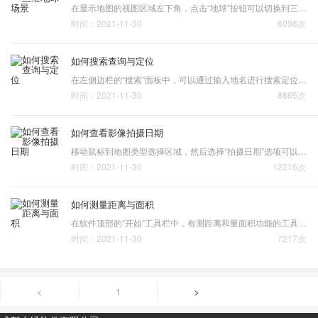
在显示地图的视图区域左下角，点击“地球”按钮可以切换到三维地球视频。 切换到三维地球切换到三维地图视频之后，在相同位置点击“地图”按钮可以切换回二维视图。切换回二维地图滚动鼠标滚轮可以对三维地球进行缩放，按下鼠标滚轮并向上移动可以调整视角查看三维场景，左右移…
时间：2021-11-30
8098次
如何搜索查询与定位
在左侧边栏的“搜索”面板中，可以通过输入地名进行搜索定位，同时在窗口的右上角也支持地名查询。 地名查询定位在左侧边栏的“搜索”面板中也可以通过点击省、市、区县和乡镇名称进行快速定位，同时在窗口的右上角也支持该功能。 行政区划定位在显示地图视图区域的右上角，还…
时间：2021-11-30
8865次
如何查看影像拍摄日期
移动鼠标到地图类型选择区域，然后选择“拍摄日期”选项可以显示拍摄日期。 查看拍摄日期如果需要查看固定日期的卫星影像，可以先选择切换历史影像，然后调整日期滑块到目标日期进行查看。 查看历史影像但由于每个地方的历史影像数据不同，因此并不是通过调整历史影像日期，就…
时间：2021-11-30
12216次
如何测量距离与面积
在软件顶部的“开始”工具栏中，有测距离和量面积功能的工具。 测量工具选择“测距离”或“量面积”之后，在地图中沿测量目标点击将实时显示测量结果，右键撤销上一个绘制点，双击结束测量，点击红叉按钮删除测量结果。 测距离 量面积需要说明的是当前的测量功能暂时没有考虑地…
时间：2021-11-30
7217次
<
1
>