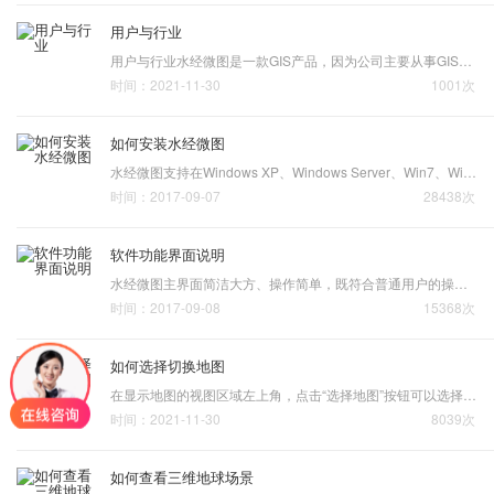
用户与行业
用户与行业水经微图是一款GIS产品，因为公司主要从事GIS行业，而GIS行业是一个与众多行业都有交集的行业，甚至是很多行业的业务基础。小到在地图上标注并喷绘一张挂图，大到道路设计和城市规划，凡是与地图标绘和地理方位相关的行业无不与GIS息息相关。因此，GIS行业是一个涉及…
时间：2021-11-30
1001次
如何安装水经微图
水经微图支持在Windows XP、Windows Server、Win7、Win8和Win10等系统平台上运行，如果需要在Mac系统上运行，可以通过在虚拟机中安装Windows系统平台，再安装本软件。由于水经微图处于内测阶段，每天仅开放给前20名进入水经微图X3.0内测群的用户抢先体验，进群的用户可以在群文…
时间：2017-09-07
28438次
软件功能界面说明
​水经微图主界面简洁大方、操作简单，既符合普通用户的操作习惯，也有适合高级用户需要的专业GIS功能。主界面功能区主要包括用户登录、位置标注、地图绘制、照片管理、CAD制图和系统主菜单等功能项。
时间：2017-09-08
15368次
如何选择切换地图
在显示地图的视图区域左上角，点击“选择地图”按钮可以选择切换不同的地图服务商。 地图主菜单点击地图旁边的小三角形图标，可以选择同一种地图类型的不同数据。选择地图数据源在地图类型区域，可以直接切换不同的地图类型，如卫星地图、电子地图、高程数据和栅格地形地图等。…
时间：2021-11-30
8039次
如何查看三维地球场景