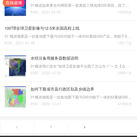
01概述如果要在内网部署一套离线三维地球GIS系统，除了需要一个三维地球平台以外，全球高程DEM数据和全球卫星影像数据是必不可少的，类似系统请参阅“南京某单位《全国离线地球GIS系统订制》项目案例”一文【点击查看】的详细说明。在全球高程DEM数据方面，我们已经完成了近40…
时间：2021-02-05
10940次
100TB全球卫星影像与12.5米全国高程上线
01 概述微图是一款集地图下载与GIS功能于一体的轻量级GIS产品，相较于X3版本的万能地图下载器，它有更丰富的地图数据和更专业的GIS功能。最近一段时间，我们针对地图数据作了一次比较大的升级，我们将所有离线数据集成到了新版本微图4.0(build8907)中，主要包括全球影像2到19级…
时间：2021-01-06
12617次
水经注备用服务器数据说明
01概述我们曾在“地球卫星影像不出图了怎么办？”一文【点击查看】中讲到，如果你现在使用的地图软件不能访问地球在线影像，则可以下载安装水经微图，因为它在无法访问官方服务器时，可以自动切换到备用服务器。现在，在新版本的水经微图软件中，已经将官方服…
时间：2020-12-25
29991次
如何下载省市县行政区划及乡镇边界
01概述微图是一款集地图下载与GIS功能于一体的轻量级GIS产品，相较于X3版本的万能地图下载器，它有更丰富的地图数据和更专业的GIS功能。尽管微图软件界面与操作已经足够简洁明了，但为了让新用户能更快上手，我们还是为大家分享一些软件的使用方法。这里，我们为大家分享下载全…
时间：2020-12-21
41663次
<
1
>