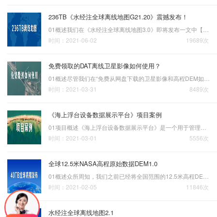
236TB《水经注全球离线地图G21.20》震撼发布！
01概述我们在《水经注全球离线地图3.0》即将发布一文中【点击查看】提到了全球2到20级卫星影像数据进入了整理与检查阶段，将于近期发布。现在，我们已经完成了全球236TB离线卫星影像的检查与整理，为了更有利于数据版本的区分，原定版本名称“水经注全球离线地图3.0”版，现被…
时间：2021-06-02
19689次
免费领取的DAT离线卫星影像如何使用？
01概述尽管我们在“免费从网盘下载的卫星影像和高程DEM如何使用？”一文【点击查看】中对DAT离线卫星影像的使用方法有所讲解，但根据大家的反馈来看，有必要把在使用过程中可以免费使用的功能和涉及到收费的地方作一个明确的说明。由于我们提供的DAT离线数据文件是我们自主研发…
时间：2021-03-31
8489次
《海上浮台设备数据展示平台》项目案例
01项目概述《海上浮台设备数据展示平台》是一个用于管理和展示从数据链路接收的海上浮台采集的数据信息的平台，主要用于展示实时态势数据、历史态势数据、设备健康状态和传感器数据。海上浮台设备数据展示平台态势数据主要包含AIS船舶信息，ADS-B飞行器信息，雷达目标、电磁目…
时间：2021-03-01
5556次
全球12.5米NASA高程原始数据DEM1.0
01概述众所周知，我们之前已经将全国范围的12.5米高程DEM原始数据下载到了本地，关于该数据的参数请参阅“覆盖率为99.99%的12.5米高程DEM，《全国12.5米高程DEM原始数据2.0》发布！”一文【点击查看】的具体说明，该数据的接图表如下图所示。 全国12.5米高程DEM接图表由于12.5…
时间：2021-02-05
11846次
水经注全球离线地图2.1