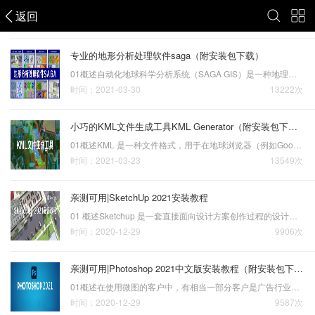
返回
GIS资源
专业的地形分析处理软件saga（附安装包下载）
01概述自动化地球科学分析系统（SAGA GIS）是一种地理信息系统（GIS）计算机程序，用于编辑空间数据。它是免费的开源软件，最初由德国哥廷根大学自然地理系的一个小团队开发，现在由国际开发人员社区进行维护和扩展。SAGA GIS旨在为科学家提供一个有效但易于学习的平台，以实施…
时间：2021-03-30
13222次
小巧的KML文件生成工具KML Generator（附安装包下载）
01概述KML 是一种文件格式，用于在地球浏览器（例如Google地球、Google地图和Google地图移动版）中显示地理数据。现在很多的GIS软件都可以生成KML文件，像ArcGIS和Global Mapper，当然，我们的微图也是支持KML文件的导入和导出的。相较于今天要推荐的KML Generator，微图除了支…
时间：2021-03-23
13549次
亲测可用|SketchUp 2021安装教程
01 概述Sketchup 是一套直接面向设计方案创作过程的设计工具，其创作过程不仅能够充分表达设计师的思想，而且完全满足与客户即时交流的需要，它使得设计师可以直接在电脑上进行十分直观的构思，是三维建筑设计方案创作的优秀工具。与其他建模软件相比，SketchUp2021简单实用，…
时间：2020-12-29
9906次
亲测可用|Photoshop 2021中文版安装教程（附安装包下载）
01概述在使用微图的客户中，有相当一部分客户是广告行业，提起广告行业，离不开Photoshop这款软件，所以这里给大家推荐一下Photoshop的最新版Photoshop 2021。Photoshop 2021是由Adobe公司最新推出的一款图像处理软件，在图像处理方面功能相当强大，自从发行以来就以对图像的抠…
时间：2020-12-29
9587次