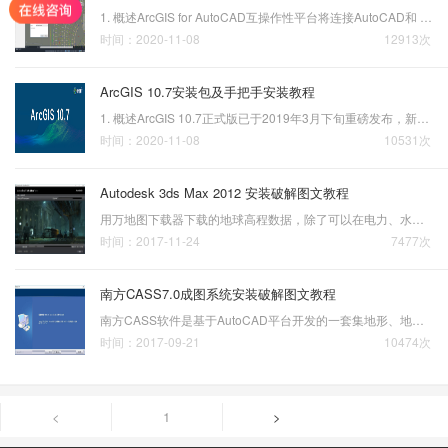
1. 概述ArcGIS for AutoCAD互操作性平台将连接AutoCAD和 ArcGIS，以增强使用地理环境设计CAD工程图时的用户体验。借助这种方法，GIS用户可以将空间参考AutoCAD工程图引入ArcGIS中，然后在AutoCAD环境中将GIS数据编辑为CAD实体。2. 安装步骤安装之前电脑上需要安装AutoCAD 2017…
时间：2020-11-08
12913次
ArcGIS 10.7安装包及手把手安装教程
1. 概述ArcGIS 10.7正式版已于2019年3月下旬重磅发布，新版ArcMap引入了制图、地理处理和 ArcGIS Network Analyst 扩展模块中的新特性和新功能。同时，平台体系新增众多产品及业务应用，助力科学分析与智能决策，平台三维、大数据、人工智能等核心能力大大增强，为用户打造了更…
时间：2020-11-08
10531次
Autodesk 3ds Max 2012 安装破解图文教程
用万地图下载器下载的地球高程数据，除了可以在电力、水利、通信、石油、国土、农业、林业、环保、环评、矿山、海洋、物探、规划设计、数字城市、道路勘测等GIS行业中使用外，还可以用于在3DS Max中制作三维地形图。Autodesk 3ds Max 2012 安装包请从以下地址下载：http:/…
时间：2017-11-24
7477次
南方CASS7.0成图系统安装破解图文教程
南方CASS软件是基于AutoCAD平台开发的一套集地形、地籍、空间数据建库、工程应用、土石方算量等功能为一体的软件系统。已经成为业内应用广泛、使用方便快捷的辅助软件，涵盖了测绘、国土、规划、房产、市政、环保、地质、交通、水利、电力、矿山及相关行业。
时间：2017-09-21
10474次
<
1
>