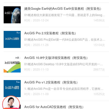
媲美Google Earth的ArcGIS Earth安装教程（附安装包）
01概述相信大家最近都发现了一个问题，那就是手上的Google Earth忽然看不到地图了，究其原因可能因为地球服务器在进行调整，也可能是其它未知原因导致了无法访问到的地图服务。不过，我们针对查看在线影像和历史影像分别为大家提供了解决的方法，具体请参阅以下文…
时间：2020-12-24
14536次
ArcGIS Pro 2.5安装教程（附安装包）
01概述ArcGIS Pro是Esri新一代64位桌面GIS产品，在技术上领先于市场上所有其他产品，ArcGIS Pro在直观的用户界面中提供专业的2D和3D制图。 可以认为ArcGIS Pro是前进的一大步，这一产品推进了可视化、分析、影像处理、数据管理和集成。 02安装步骤双击ArcGISPro_25_172639.exe…
时间：2020-11-26
15104次
ArcGIS 10.8中文版详细安装教程（附安装包）
01概述ArcGIS Desktop 10.8中文版是由ESRI公司开发的一款专业的地理信息系统，一套完整的桌面GIS软件套件，它包含ArcMap、ArcCatalog、ArcGlobe 和 ArcScene四部分，用于创建和使用地图、编辑地理数据、分析地图空间信息、共享和发现地理信息、在一系列应用程序中使用地图和地…
时间：2020-11-13
28677次
ArcGIS Pro v1.2安装教程（附安装包）
1. 概述ArcGIS Pro是一款非常专业的桌面应用程序，它拥有全新的操作界面，工程式的管理，二三维一体化等改变，都给用户带来非常大的惊喜。ArcGIS Pro提供了丰富的2D和3D数据编辑工具，可以创建图层和要素，添加属性信息，数据更新，以及符号化渲染等。2. 安装步骤将压缩包解压…
时间：2020-11-09
10525次
ArcGIS for AutoCAD安装教程（附安装包）