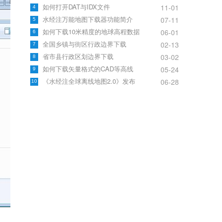
如何打开DAT与IDX文件
11-01
4
水经注万能地图下载器功能简介
07-11
5
如何下载10米精度的地球高程数据
06-01
6
全国乡镇与街区行政边界下载
02-13
7
省市县行政区划边界下载
03-02
8
如何下载矢量格式的CAD等高线
05-24
9
《水经注全球离线地图2.0》发布
06-28
10