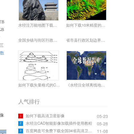
TB
水经注万能地图下载器功能简介
如何下载10米精度的地球高程数据
GB
发
全国乡镇与街区行政边界下载
省市县行政区划边界下载
线三
费数
如何下载矢量格式的CAD等高线
《水经注全球离线地图2.0》发布
人气排行
如何下载高清卫星影像
像
05-23
1
水经注CAD智能影像加载插件使用教程
05-28
2
百度网盘可免费下载全国34省高清卫星影像啦！
11-08
3