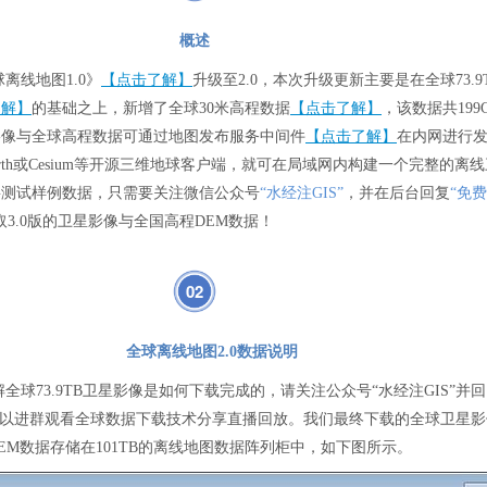
概述
离线地图1.0》
【点击了解】
升级至2.0，本次升级更新主要是在全球73.9
了解】
的基础之上，新增了全球30米高程数据
【点击了解】
，该数据共199
影像与全球高程数据可通过地图发布服务中间件
【点击了解】
在内网进行
arth或Cesium等开源三维地球客户端，就可在局域网内构建一个完整的离
要测试样例数据，只需要关注微信公众号
“水经注GIS”
，并在后台回复
“免
3.0版的卫星影像与全国高程DEM数据！
02
全球离线地图2.0数据说明
全球73.9TB卫星影像是如何下载完成的，请关注公众号“水经注GIS”并回
可以进群观看全球数据下载技术分享直播回放。我们最终下载的全球卫星影
EM数据存储在101TB的离线地图数据阵列柜中，如下图所示。