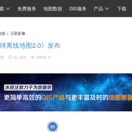
I
数据同步
地图加载
离线 API 源码
水经微图CAD
二维系统
载
免费服务
地图数据
GIS服务
产品
下载
数据
>
卫星影像
球离线地图2.0》发布
:02
0人评论
99624 次
01