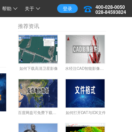
三维地球
三维离线地球
开源 API 调用
400-028-0050
帮助
关于
登录
028-84593824
推荐资讯
如何下载高清卫星影像
水经注CAD智能影像加载插件使用教程
百度网盘可免费下载全国34省高清卫星影像啦！
如何打开DAT与IDX文件