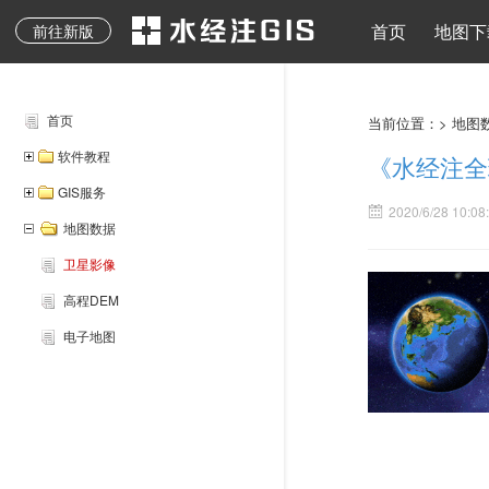
地质图、专题图等其它
水经注二维API
地图下载
离线地图
导入导出
地图发布
水经注三维AP
首页
地图下
前往新版
专业地图
首页
当前位置：>
地图
软件教程
《水经注全
GIS服务
2020/6/28 10:08
地图数据
卫星影像
高程DEM
电子地图