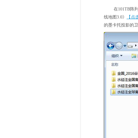
在101TB
线地图3.0》
【点
的墨卡托投影的