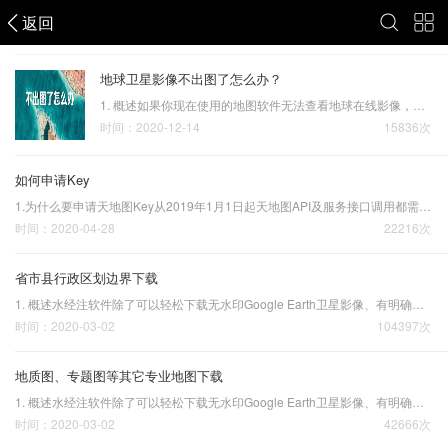
返回
万能地图下载器X3
地球卫星影像不出图了怎么办？
1. 概述如果你现在使用的地图软件无法查看地球在线影像，只需要重新下载安装微图【查看方法】软件即可。在有些时候，可能因为地球服务器在进行调整，也可能是其它原因，会导致无法在线加载地球影像和地球历史影像。每当这个时候，大家就会纷纷问我们原因，这样…
时间：2020-12-14
15836次
如何申请Key
1.为什么要申请天地图Key从2019年1月1日起天地图API及服务接口调用都需要获得开发授权，为了保证在水经注软件中能够正常的显示和下载天地图，需要申请并使用天地图的key。天地图的key分为个人和企业，以下为申请个人key的步骤。2.如何申请天地图Key申请key之前需要有天地图的账…
时间：2020-04-28
22216次
省市县行政区划边界下载
1. 概述水经注软件除了可以轻松下载无水印Google Earth卫星影像、有明确拍摄日期的历史影像、百度高德大字体打印地图，按1万/5千等国家标准图幅下载，对百度坐标与火星坐标进行纠偏；下载陆地及海洋高程、STRM高程、提取10米等高线等深线、CASS高程点之外，还有一个重要的功能…
时间：2020-03-02
104397次
地质图、专题图等其它专业地图下载
1. 概述水经注软件除了可以轻松下载无水印Google Earth卫星影像、有明确拍摄日期的历史影像、百度高德大字体打印地图，按1万/5千等国家标准图幅下载，对百度坐标与火星坐标进行纠偏；下载陆地及海洋高程、STRM高程、提取10米等高线等深线、CASS高程点之外，还有一个重要的功能…
时间：2020-03-02
42666次