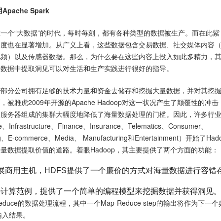
ache Spark
一个“大数据”的时代，每时每刻，都有各种类型的数据被生产。而在此紫
速度也在显著增加。从广义上看，这些数据包含交易数据、社交媒体内容
视频）以及传感器数据。那么，为什么要在这些内容上投入如此多精力，
量数据中提取洞见可以对生活和生产实践进行很好的指导。
少部分公司拥有足够的技术力量和资金去储存和挖掘大量数据，并对其挖
被雅虎2009年开源的Apache Hadoop对这一状况产生了颠覆性的冲击
用服务器组成的集群大幅度地降低了海量数据处理的门槛。因此，许多行
、Infrastructure、Finance、Insurance、Telematics、Consumer、
ing、E-commerce、Media、 Manufacturing和Entertainment）开始了Had
量数据提取价值的道路。着眼Hadoop，其主要提供了两个方面的功能：
展商用主机，HDFS提供了一个廉价的方式对海量数据进行容错
duce计算范例，提供了一个简单的编程模型来挖掘数据并获得洞见
educe的数据处理流程，其中一个Map-Reduce step的输出将作为下一个
的输入结果。