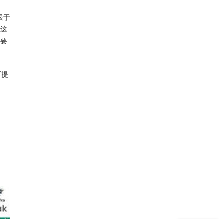
限于
为这
时要
而提