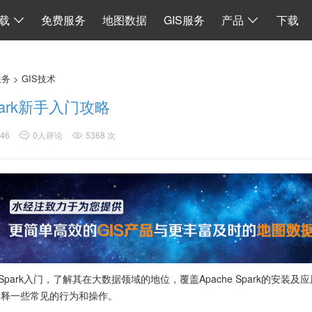
I
数据同步
地图加载
离线 API 源码
水经微图CAD
二维系统
载
免费服务
地图数据
GIS服务
产品
下载
服务
>
GIS技术
Spark新手入门攻略
:46
0人评论
5368 次
 Spark入门，了解其在大数据领域的地位，覆盖Apache Spark的安装及
解释一些常见的行为和操作。