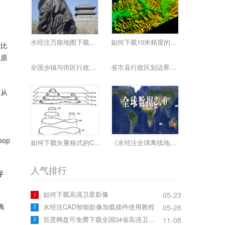
水经注万能地图下载器功能简介
如何下载10米精度的地球高程数据
（比
其原
全国乡镇与街区行政边界下载
省市县行政区划边界下载
掘从
业
oop
如何下载矢量格式的CAD等高线
《水经注全球离线地图2.0》发布
人气排行
存
如何下载高清卫星影像
05-23
。
1
典
水经注CAD智能影像加载插件使用教程
05-28
2
百度网盘可免费下载全国34省高清卫星影像啦！
11-08
3