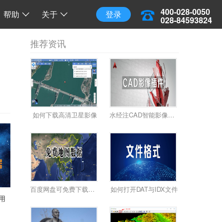
三维地球
三维离线地球
开源 API 调用
400-028-0050
帮助
关于
登录
028-84593824
推荐资讯
如何下载高清卫星影像
水经注CAD智能影像加载插件使用教程
百度网盘可免费下载全国34省高清卫星影像啦！
如何打开DAT与IDX文件
应用