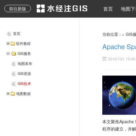
地质图、专题图等其它
水经注二维API
地图下载
离线地图
导入导出
地图发布
水经注三维AP
首页
地图下
前往新版
专业地图
首页
当前位置：>
GIS
软件教程
Apache 
GIS服务
2016/7/21 15:06
地图发布
GIS资源
GIS技术
地图数据
本文聚焦Apache
程序的建立，并