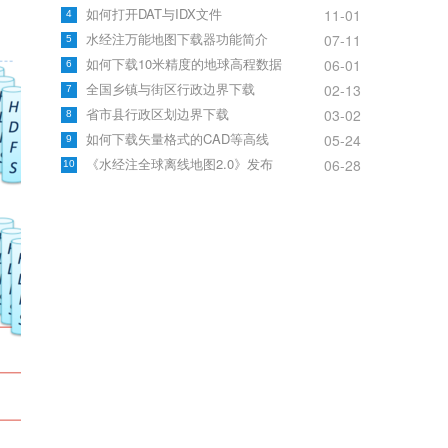
如何打开DAT与IDX文件
11-01
4
水经注万能地图下载器功能简介
07-11
5
如何下载10米精度的地球高程数据
06-01
6
全国乡镇与街区行政边界下载
02-13
7
省市县行政区划边界下载
03-02
8
如何下载矢量格式的CAD等高线
05-24
9
《水经注全球离线地图2.0》发布
06-28
10