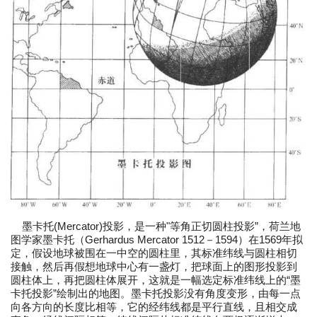
墨卡托(Mercator)投影，是一种"等角正切圆柱投影”，荷兰地
图学家墨卡托（Gerhardus Mercator 1512－1594）在1569年拟
定，假设地球被围在一中空的圆柱里，其标准纬线与圆柱相切
接触，然后再假想地球中心有一盏灯，把球面上的图形投影到
圆柱体上，再把圆柱体展开，这就是一幅选定标准纬线上的“墨
卡托投影”绘制出的地图。墨卡托投影没有角度变形，由每一点
向各方向的长度比相等，它的经纬线都是平行直线，且相交成