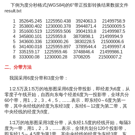
下例为度分秒格式(WGS84)的6°带正投影转换结果数据文件
result.txt
1 352645.245 1225950.438 3924063.3 21499758.9
2 353800.402 1230000.378 3944871.4 21500009.5
3 351600.519 1225959.506 3904193.8 21499987.5
4 345800.101 1225959.8 3870898.1 21499994.9
5 343600.336 1230000.26 3830228.5 21500006.6
6 341400.018 1225959.897 3789544.4 21499997.4
7 335159.17 1225959.46 3748846.4 21499986.1
8 333000.08 1230000.28 3708205 21500007.2
二、分带方法
我国采用6度分带和3度分带：
1∶2.5万及1∶5万的地形图采用6度分带投影，即经差为6度，从
零度子午线开始，自西向东每个经差6度为一投影带，全球共分
60个带，用1，2，3，4，5，……表示．即东经0～6度为第一
带，其中央经线的经度为东经3度，东经6～12度为第二带，其
中央经线的经度为9度。
1∶1万的地形图采用3度分带，从东经1.5度的经线开始，每隔3
度为一带，用1，2，3，……表示，全球共划分120个投影带，
即东经1.5～ 4.5度为第1带，其中央经线的经度为东经3度，东