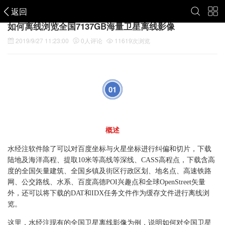
返回
如何离线浏览全国7137GB海量卫星离线影像
2019/9/27 11:23:00
0
人评论
11619
次浏览
01
概述
水经注软件除了可以对百度坐标与火星坐标进行纠偏和切片，下载
陆地及海洋高程、提取10米等高线等深线、CASS高程点，下载含高
度的全国矢量建筑、全国乡镇及街区行政区划、地名点、高速铁路
网、公交路线、水系、百度高德POI兴趣点和全球OpenStreet矢量
外，还可以将下载的DAT和IDX任务文件作为缓存文件进行离线浏
览。
这里，水经注现有的全国卫星离线影像为例，说明如何对全国卫星