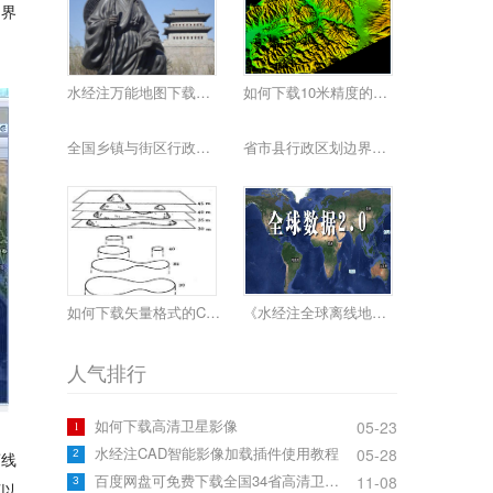
，界
水经注万能地图下载器功能简介
如何下载10米精度的地球高程数据
全国乡镇与街区行政边界下载
省市县行政区划边界下载
如何下载矢量格式的CAD等高线
《水经注全球离线地图2.0》发布
人气排行
如何下载高清卫星影像
05-23
1
水经注CAD智能影像加载插件使用教程
05-28
2
离线
百度网盘可免费下载全国34省高清卫星影像啦！
11-08
3
可以