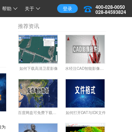
三维地球
三维离线地球
开源 API 调用
400-028-0050
帮助
关于
登录
028-84593824
推荐资讯
如何下载高清卫星影像
水经注CAD智能影像加载插件使用教程
百度网盘可免费下载全国34省高清卫星影像啦！
如何打开DAT与IDX文件
接为