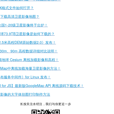
DX格式文件如何打开？
费下载高清卫星影像地图？
B全国1-20级卫星影像终于出炉！
球73.9TB卫星影像是如何下载的？
.5米高程DEM原始数据2.0》发布！
、30m、90m 高程数据详细对比说明！
源地球 Cesium 离线加载影像和高程！
ArcMap中离线加载海量卫星影像的方法！
服务中间件》for Linux 发布！
PI for JS】最新版GoogleMap API 离线源码下载技术！
星影像的大字体挂图打印制作方法
长按关注水经注，我们与你更近一步