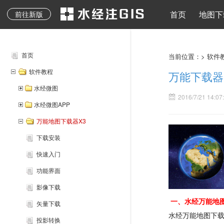
地质图、专题图等其它
水经注二维API
地图下载
离线地图
导入导出
地图发布
水经注三维AP
首页
地图下
前往新版
专业地图
首页
当前位置：>
软件
软件教程
万能下载器
水经微图
2016/7/21 14:07
水经微图APP
万能地图下载器X3
下载安装
快速入门
功能界面
影像下载
一、水经万能地
矢量下载
水经万能地图下载
投影转换