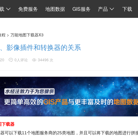
I
数据同步
地图加载
离线 API 源码
水经微图CAD
二维系统
载
免费服务
地图数据
GIS服务
产品
下载
教程
>
万能地图下载器X3
、影像插件和转换器的关系
:20
0人评论
34496 次
图下载器
器可以下载11个地图服务商的25类地图，并且可以将下载的地图进行拼