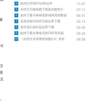
如何打开DAT与IDX文件
11-01
4
水经注万能地图下载器功能简介
07-11
5
如何下载10米精度的地球高程数据
06-01
6
版
全国乡镇与街区行政边界下载
02-13
7
省市县行政区划边界下载
03-02
8
如何下载矢量格式的CAD等高线
05-24
9
《水经注全球离线地图2.0》发布
06-28
10
图可
卫
亚
校正
理。