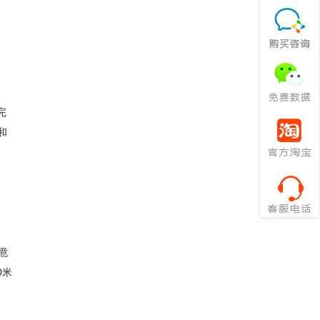
完
和
意
0米