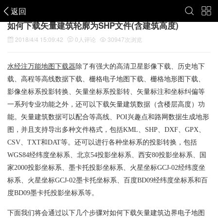
返回
如何下载矢量建筑轮廓为SHP文件(含建筑高度)
2018/4/4 15:09:42
0
人评论
30947
次浏览
水经注万能地图下载器
除了有强大的高清卫星影像下载、历史地下
载、高程等高线数据下载、栅格电子地图下载、栅格地形图下载、
影像坐标系投影转换、矢量坐标系投影转、矢量标注和坐标纠偏等
一系列专业功能之外，还可以下载矢量建筑数据（含楼层高度）功
能。矢量建筑数据可以配合等高线、POI兴趣点和路网数据生成地形
图，并且支持导出多种文件格式，包括KML、SHP、DXF、GPX、
CSV、TXT和DAT等。还可以进行各种坐标系的投影转换，包括
WGS84经纬度坐标系、北京54投影坐标系、西安80投影坐标系、国
家2000投影坐标系、墨卡托投影坐标系、火星坐标GCJ-02经纬度坐
标系、火星坐标GCJ-02墨卡托坐标系、百度BD09经纬度坐标系和百
度BD09墨卡托投影坐标系等。
下面我们将会通过以下几个步骤对如何下载矢量建筑边界电子地图