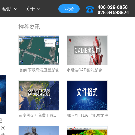
三维地球
三维离线地球
开源 API 调用
400-028-0050
帮助
关于
登录
028-84593824
推荐资讯
如何下载高清卫星影像
水经注CAD智能影像加载插件使用教程
百度网盘可免费下载全国34省高清卫星影像啦！
如何打开DAT与IDX文件
己
载器