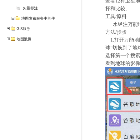
查看12种卫星
矢量标注
择和比较。
工具/原料
地图发布服务中间件
水经注万能地
GIS服务
方法/步骤
地图数据
1.打开万能地
球”切换到了地
选择第一个搜索
看到地球的影