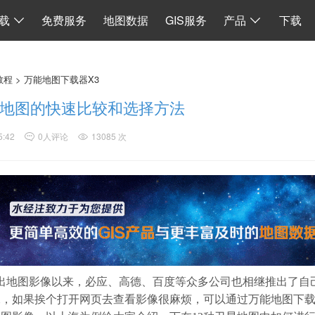
I
数据同步
地图加载
离线 API 源码
水经微图CAD
二维系统
载
免费服务
地图数据
GIS服务
产品
下载
教程
>
万能地图下载器X3
地图的快速比较和选择方法
5:42
0人评论
13085 次
地图影像以来，必应、高德、百度等众多公司也相继推出了自
像，如果挨个打开网页去查看影像很麻烦，可以通过万能地图下