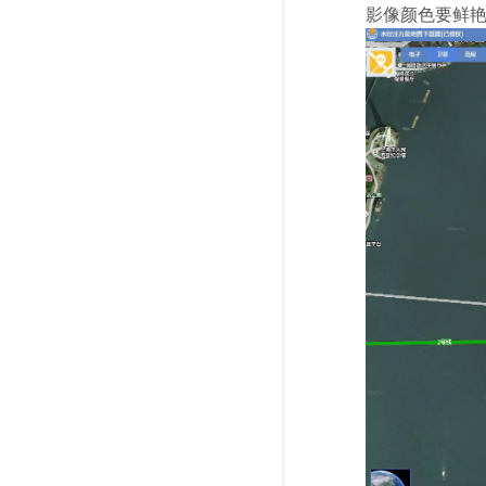
影像颜色要鲜