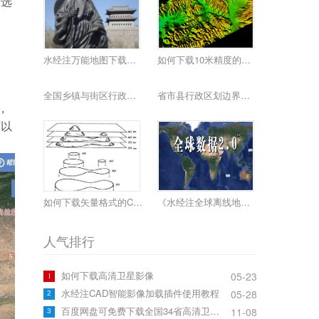
行选
水经注万能地图下载器功能简介
如何下载10米精度的地球高程数据
全国乡镇与街区行政边界下载
省市县行政区划边界下载
，
可以
如何下载矢量格式的CAD等高线
《水经注全球离线地图2.0》发布
人气排行
如何下载高清卫星影像
05-23
1
水经注CAD智能影像加载插件使用教程
05-28
2
百度网盘可免费下载全国34省高清卫星影像啦！
11-08
3