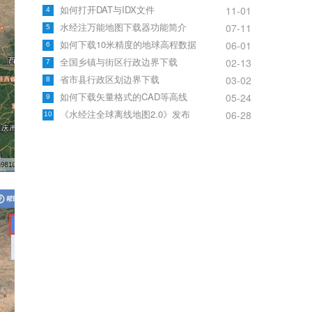
如何打开DAT与IDX文件
11-01
4
水经注万能地图下载器功能简介
07-11
5
如何下载10米精度的地球高程数据
06-01
6
全国乡镇与街区行政边界下载
02-13
7
省市县行政区划边界下载
03-02
8
如何下载矢量格式的CAD等高线
05-24
9
《水经注全球离线地图2.0》发布
06-28
10