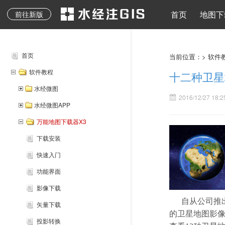
地质图、专题图等其它
水经注二维API
地图下载
离线地图
导入导出
地图发布
水经注三维AP
首页
地图下
前往新版
专业地图
首页
当前位置：>
软件
软件教程
十二种卫星
水经微图
2016/12/27 18:2
水经微图APP
万能地图下载器X3
下载安装
快速入门
功能界面
影像下载
自从公司推出
矢量下载
的卫星地图影
投影转换