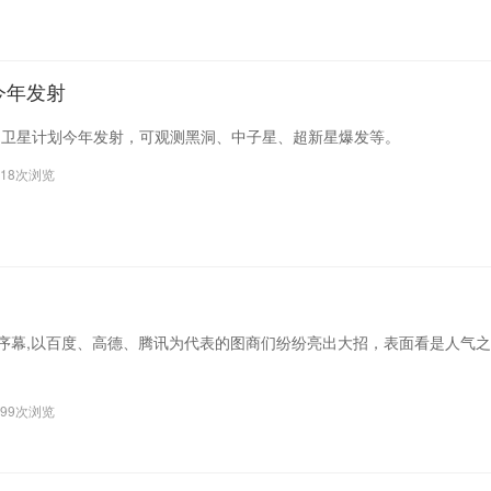
今年发射
文卫星计划今年发射，可观测黑洞、中子星、超新星爆发等。
118次浏览
开序幕,以百度、高德、腾讯为代表的图商们纷纷亮出大招，表面看是人气之
499次浏览