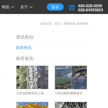
三维地球
三维离线地球
开源 API 调用
400-028-0050
帮助
关于
登录
028-84593824
当前位置：
首页
>
新闻类别
>
新闻资讯
资讯类别
新闻资讯
推荐资讯
卫星地图数据在公路管理规划的应用
卫星地图影像数据在环境灾害的应用