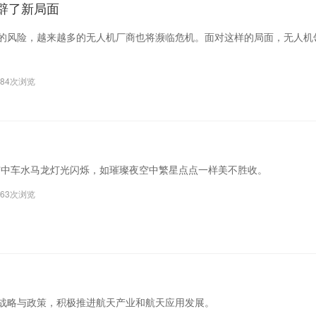
辟了新局面
牌的风险，越来越多的无人机厂商也将濒临危机。面对这样的局面，无人机
184次浏览
市中车水马龙灯光闪烁，如璀璨夜空中繁星点点一样美不胜收。
963次浏览
展战略与政策，积极推进航天产业和航天应用发展。