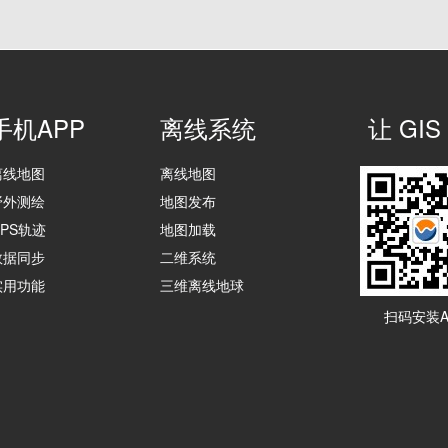
手机APP
离线系统
让 G
离线地图
离线地图
野外测绘
地图发布
GPS轨迹
地图加载
数据同步
二维系统
实用功能
三维离线地球
扫码安装A