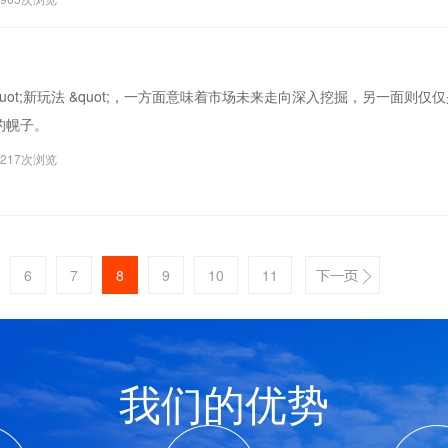
ot;新玩法 &quot;，一方面意味着市场未来走向深入挖掘，另一面则仅
的幌子。
4217次浏览
6
7
8
9
10
11
我们的优势