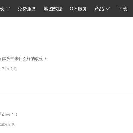
I
数据同步
地图加载
离线 API 源码
水经微图CAD
二维系统
载
免费服务
地图数据
GIS服务
产品
下载
疗体系带来什么样的改变？
4171次浏览
重点来了！
939次浏览