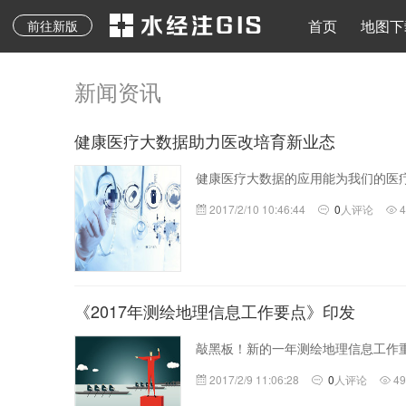
地质图、专题图等其它
水经注二维API
地图下载
离线地图
导入导出
地图发布
水经注三维AP
首页
地图下
前往新版
专业地图
新闻资讯
健康医疗大数据助力医改培育新业态
健康医疗大数据的应用能为我们的医
2017/2/10 10:46:44
0
人评论
《2017年测绘地理信息工作要点》印发
敲黑板！新的一年测绘地理信息工作
2017/2/9 11:06:28
0
人评论
4