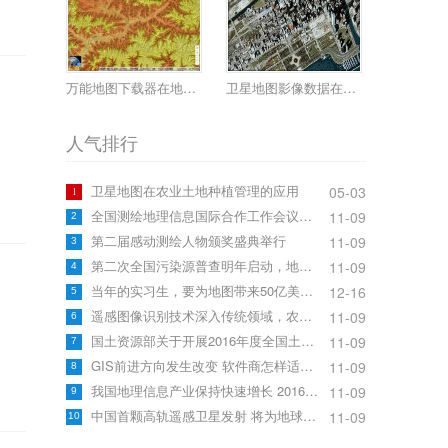
万能地图下载器在地质能源应用
卫星地图影像数据在城市规划中的应用
人气排行
卫星地图在农业土地种植管理的应用
05-03
1
全国测绘地理信息国际合作工作会议召开
11-09
2
第二届感动测绘人物颁奖盛典举行
11-09
3
第二次全国污染源普查明年启动，地信企业该关注什么?
11-09
4
当年的实习生，要为地图带来50亿美元增量收入
12-16
5
遥感图像识别技术深入传统领域，农业应用大放异彩
11-09
6
国土资源部关于开展2016年度全国土地变更调查与遥感监测工作的通知
11-09
7
GIS前进方向发生改变 软件商怎样适应行业发展
11-09
8
我国地理信息产业保持快速增长 2016中国地理信息产业大会召开
11-09
9
中国首颗高轨遥感卫星发射 将为地球拍“大片”
11-09
10