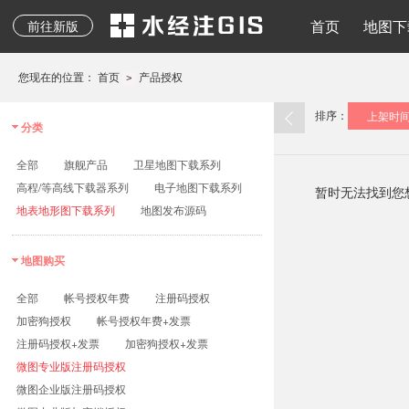
地质图、专题图等其它
水经注二维API
地图下载
离线地图
导入导出
地图发布
水经注三维AP
首页
地图下
前往新版
专业地图
您现在的位置：
首页
产品授权
>
排序：
上架时
分类
全部
旗舰产品
卫星地图下载系列
高程/等高线下载器系列
电子地图下载系列
暂时无法找到您
地表地形图下载系列
地图发布源码
地图购买
全部
帐号授权年费
注册码授权
加密狗授权
帐号授权年费+发票
注册码授权+发票
加密狗授权+发票
微图专业版注册码授权
微图企业版注册码授权