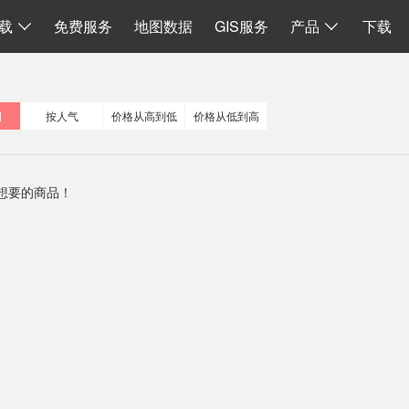
I
数据同步
地图加载
离线 API 源码
水经微图CAD
二维系统
载
免费服务
地图数据
GIS服务
产品
下载
间
按人气
价格从高到低
价格从低到高
想要的商品！