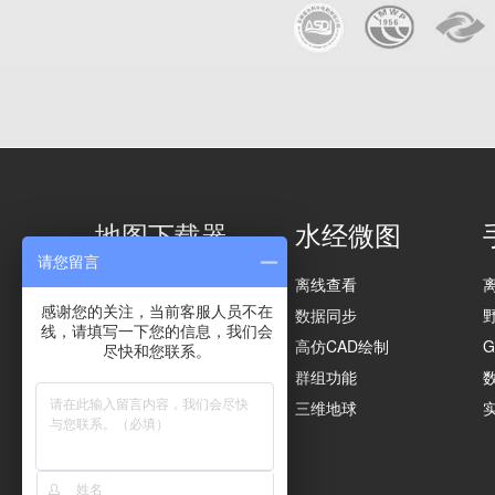
地图下载器
水经微图
请您留言
影像下载
离线查看
感谢您的关注，当前客服人员不在
矢量下载
数据同步
线，请填写一下您的信息，我们会
高程下载
高仿CAD绘制
尽快和您联系。
矢量导入
群组功能
影像导出
三维地球
实用功能