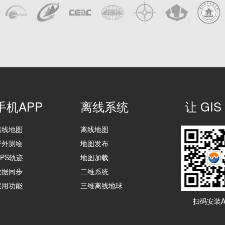
手机APP
离线系统
让 G
离线地图
离线地图
野外测绘
地图发布
GPS轨迹
地图加载
数据同步
二维系统
实用功能
三维离线地球
扫码安装A