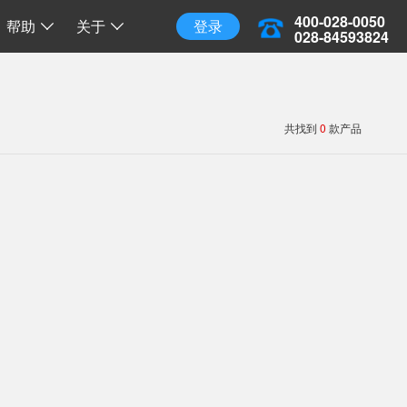
三维地球
三维离线地球
开源 API 调用
400-028-0050
帮助
关于
登录
028-84593824
共找到
0
款产品