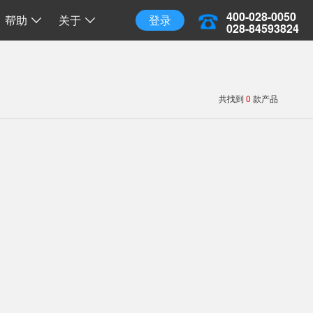
三维地球
三维离线地球
开源 API 调用
400-028-0050
帮助
关于
登录
028-84593824
共找到
0
款产品