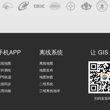
手机APP
离线系统
让 G
离线地图
离线地图
野外测绘
地图发布
GPS轨迹
地图加载
数据同步
二维系统
实用功能
三维离线地球
扫码安装A