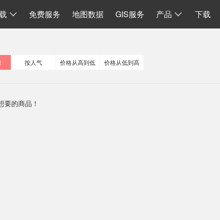
I
数据同步
地图加载
离线 API 源码
水经微图CAD
二维系统
载
免费服务
地图数据
GIS服务
产品
下载
间
按人气
价格从高到低
价格从低到高
想要的商品！