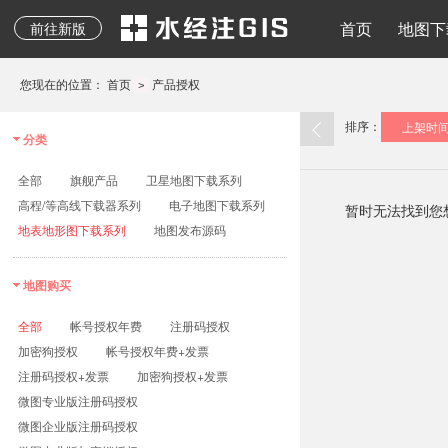
地质图、专题图等其它
水经注二维API
地图下载
离线地图
导入导出
地图发布
水经注三维AP
首页
地图下
前往新版
专业地图
您现在的位置：
首页
产品授权
>
排序：
上架时
分类
全部
旗舰产品
卫星地图下载系列
高程/等高线下载器系列
电子地图下载系列
暂时无法找到您
地表地形图下载系列
地图发布源码
地图购买
全部
帐号授权年费
注册码授权
加密狗授权
帐号授权年费+发票
注册码授权+发票
加密狗授权+发票
微图专业版注册码授权
微图企业版注册码授权