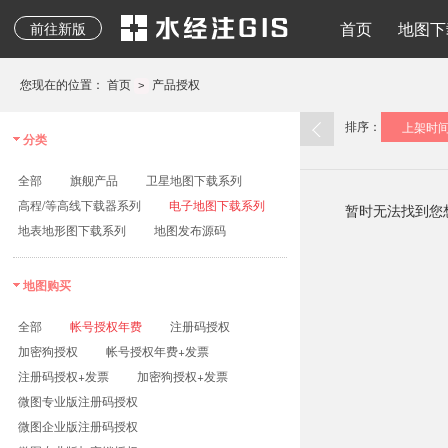
地质图、专题图等其它
水经注二维API
地图下载
离线地图
导入导出
地图发布
水经注三维AP
首页
地图下
前往新版
专业地图
您现在的位置：
首页
产品授权
>
排序：
上架时
分类
全部
旗舰产品
卫星地图下载系列
高程/等高线下载器系列
电子地图下载系列
暂时无法找到您
地表地形图下载系列
地图发布源码
地图购买
全部
帐号授权年费
注册码授权
加密狗授权
帐号授权年费+发票
注册码授权+发票
加密狗授权+发票
微图专业版注册码授权
微图企业版注册码授权