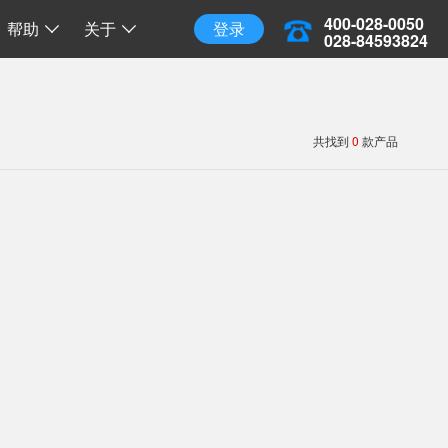
三维地球
三维离线地球
开源 API 调用
400-028-0050
帮助
关于
登录
028-84593824
共找到
0
款产品