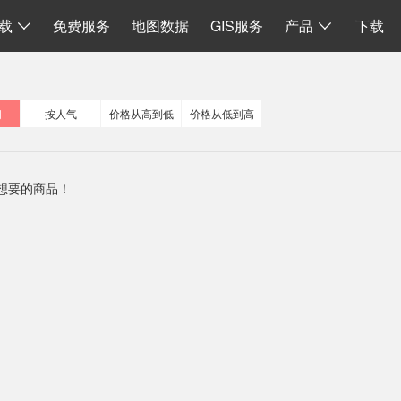
I
数据同步
地图加载
离线 API 源码
水经微图CAD
二维系统
载
免费服务
地图数据
GIS服务
产品
下载
间
按人气
价格从高到低
价格从低到高
想要的商品！