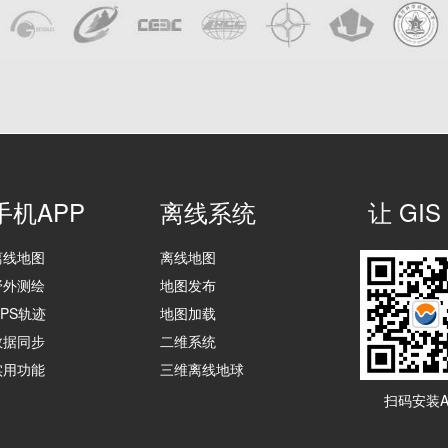
手机APP
离线系统
让 G
离线地图
离线地图
野外测绘
地图发布
GPS轨迹
地图加载
数据同步
二维系统
实用功能
三维离线地球
扫码安装A