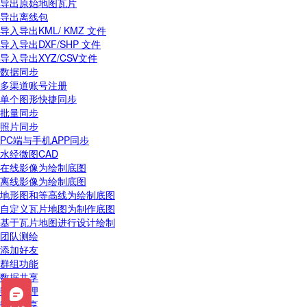
导出原始地图瓦片
导出离线包
导入导出KML/ KMZ 文件
导入导出DXF/SHP 文件
导入导出XYZ/CSV文件
数据同步
多渠道账号注册
单个图形快捷同步
批量同步
照片同步
PC端与手机APP同步
水经微图CAD
在线影像为绘制底图
离线影像为绘制底图
地形图和等高线为绘制底图
自定义瓦片地图为制作底图
基于瓦片地图进行设计绘制
团队测绘
添加好友
群组功能
数据共享
数据管理
数据分享