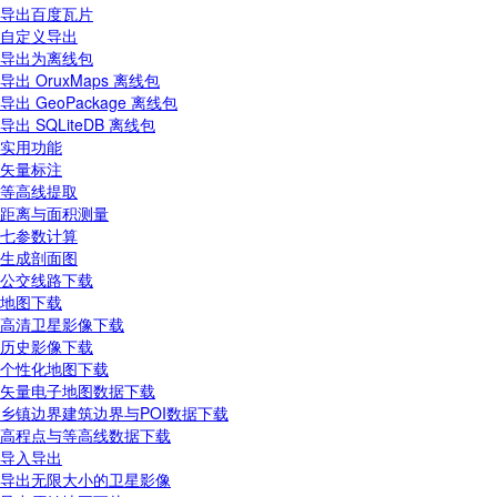
导出百度瓦片
自定义导出
导出为离线包
导出 OruxMaps 离线包
导出 GeoPackage 离线包
导出 SQLiteDB 离线包
实用功能
矢量标注
等高线提取
距离与面积测量
七参数计算
生成剖面图
公交线路下载
地图下载
高清卫星影像下载
历史影像下载
个性化地图下载
矢量电子地图数据下载
乡镇边界建筑边界与POI数据下载
高程点与等高线数据下载
导入导出
导出无限大小的卫星影像