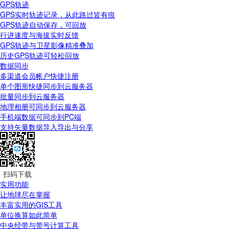
GPS轨迹
GPS实时轨迹记录，从此路过皆有痕
GPS轨迹自动保存，可回放
行进速度与海拔实时反馈
GPS轨迹与卫星影像精准叠加
历史GPS轨迹可轻松回放
数据同步
多渠道会员帐户快捷注册
单个图形快捷同步到云服务器
批量同步到云服务器
地理相册可同步到云服务器
手机端数据可同步到PC端
支持矢量数据导入导出与分享
扫码下载
实用功能
让地球尽在掌握
丰富实用的GIS工具
单位换算如此简单
中央经带与带号计算工具