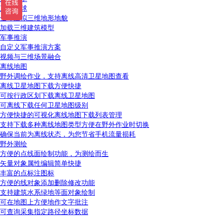
三维地球
全球虚拟三维地形地貌
加载三维建筑模型
军事推演
自定义军事推演方案
视频与三维场景融合
离线地图
野外调绘作业，支持离线高清卫星地图查看
离线卫星地图下载方便快捷
可按行政区划下载离线卫星地图
可离线下载任何卫星地图级别
方便快捷的可视化离线地图下载列表管理
支持下载多种离线地图类型方便在野外作业时切换
确保当前为离线状态，为您节省手机流量损耗
野外测绘
方便的点线面绘制功能，为测绘而生
矢量对象属性编辑简单快捷
丰富的点标注图标
方便的线对象添加删除修改功能
支持建筑水系绿地等面对象绘制
可在地图上方便地作文字批注
可查询采集指定路径坐标数据