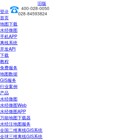
旧版
400-028-0050
前往新版
登录
028-84593824
首页
地图下载
水经微图
手机APP
离线系统
开发API
下载
教程
免费服务
地图数据
GIS服务
行业案例
产品
水经微图
水经微图Web
水经微图APP
万能地图下载器
水经注地图服务
全国二维离线GIS系统
全球三维离线GIS系统