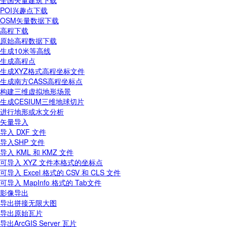
全国矢量建筑下载
POI兴趣点下载
OSM矢量数据下载
高程下载
原始高程数据下载
生成10米等高线
生成高程点
生成XYZ格式高程坐标文件
生成南方CASS高程坐标点
构建三维虚拟地形场景
生成CESIUM三维地球切片
进行地形或水文分析
矢量导入
导入 DXF 文件
导入SHP 文件
导入 KML 和 KMZ 文件
可导入 XYZ 文件本格式的坐标点
可导入 Excel 格式的 CSV 和 CLS 文件
可导入 MapInfo 格式的 Tab文件
影像导出
导出拼接无限大图
导出原始瓦片
导出ArcGIS Server 瓦片