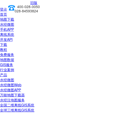
旧版
400-028-0050
前往新版
登录
028-84593824
首页
地图下载
水经微图
手机APP
离线系统
开发API
下载
教程
免费服务
地图数据
GIS服务
行业案例
产品
水经微图
水经微图Web
水经微图APP
万能地图下载器
水经注地图服务
全国二维离线GIS系统
全球三维离线GIS系统