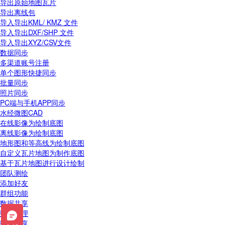
导出原始地图瓦片
导出离线包
导入导出KML/ KMZ 文件
导入导出DXF/SHP 文件
导入导出XYZ/CSV文件
数据同步
多渠道账号注册
单个图形快捷同步
批量同步
照片同步
PC端与手机APP同步
水经微图CAD
在线影像为绘制底图
离线影像为绘制底图
地形图和等高线为绘制底图
自定义瓦片地图为制作底图
基于瓦片地图进行设计绘制
团队测绘
添加好友
群组功能
数据共享
数据管理
数据分享