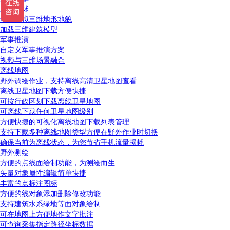
三维地球
全球虚拟三维地形地貌
加载三维建筑模型
军事推演
自定义军事推演方案
视频与三维场景融合
离线地图
野外调绘作业，支持离线高清卫星地图查看
离线卫星地图下载方便快捷
可按行政区划下载离线卫星地图
可离线下载任何卫星地图级别
方便快捷的可视化离线地图下载列表管理
支持下载多种离线地图类型方便在野外作业时切换
确保当前为离线状态，为您节省手机流量损耗
野外测绘
方便的点线面绘制功能，为测绘而生
矢量对象属性编辑简单快捷
丰富的点标注图标
方便的线对象添加删除修改功能
支持建筑水系绿地等面对象绘制
可在地图上方便地作文字批注
可查询采集指定路径坐标数据