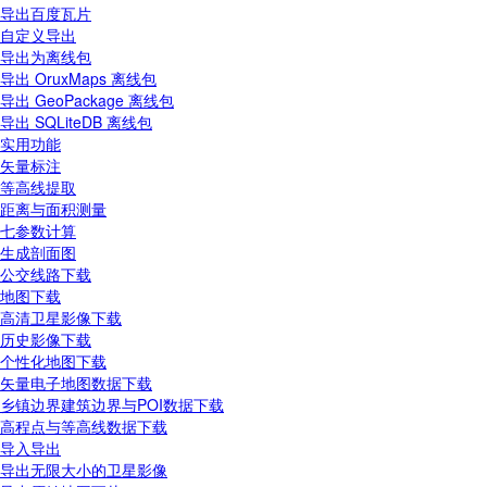
导出百度瓦片
自定义导出
导出为离线包
导出 OruxMaps 离线包
导出 GeoPackage 离线包
导出 SQLiteDB 离线包
实用功能
矢量标注
等高线提取
距离与面积测量
七参数计算
生成剖面图
公交线路下载
地图下载
高清卫星影像下载
历史影像下载
个性化地图下载
矢量电子地图数据下载
乡镇边界建筑边界与POI数据下载
高程点与等高线数据下载
导入导出
导出无限大小的卫星影像