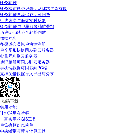
GPS轨迹
GPS实时轨迹记录，从此路过皆有痕
GPS轨迹自动保存，可回放
行进速度与海拔实时反馈
GPS轨迹与卫星影像精准叠加
历史GPS轨迹可轻松回放
数据同步
多渠道会员帐户快捷注册
单个图形快捷同步到云服务器
批量同步到云服务器
地理相册可同步到云服务器
手机端数据可同步到PC端
支持矢量数据导入导出与分享
扫码下载
实用功能
让地球尽在掌握
丰富实用的GIS工具
单位换算如此简单
中央经带与带号计算工具