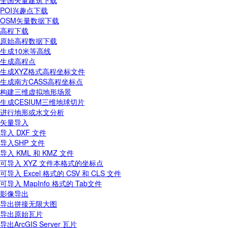
全国矢量建筑下载
POI兴趣点下载
OSM矢量数据下载
高程下载
原始高程数据下载
生成10米等高线
生成高程点
生成XYZ格式高程坐标文件
生成南方CASS高程坐标点
构建三维虚拟地形场景
生成CESIUM三维地球切片
进行地形或水文分析
矢量导入
导入 DXF 文件
导入SHP 文件
导入 KML 和 KMZ 文件
可导入 XYZ 文件本格式的坐标点
可导入 Excel 格式的 CSV 和 CLS 文件
可导入 MapInfo 格式的 Tab文件
影像导出
导出拼接无限大图
导出原始瓦片
导出ArcGIS Server 瓦片