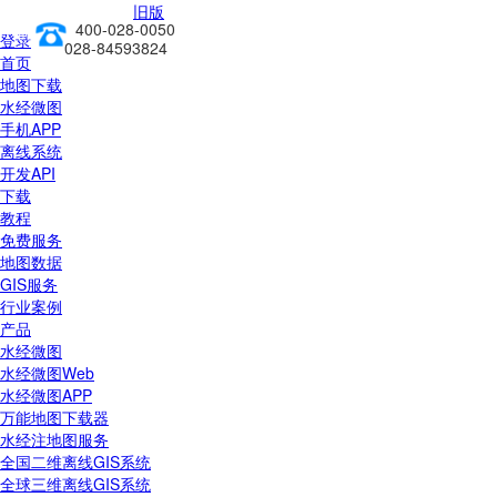
旧版
400-028-0050
前往新版
登录
028-84593824
首页
地图下载
水经微图
手机APP
离线系统
开发API
下载
教程
免费服务
地图数据
GIS服务
行业案例
产品
水经微图
水经微图Web
水经微图APP
万能地图下载器
水经注地图服务
全国二维离线GIS系统
全球三维离线GIS系统