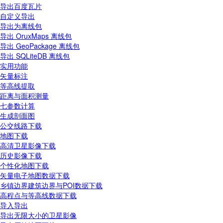
导出百度瓦片
自定义导出
导出为离线包
导出 OruxMaps 离线包
导出 GeoPackage 离线包
导出 SQLiteDB 离线包
实用功能
矢量标注
等高线提取
距离与面积测量
七参数计算
生成剖面图
公交线路下载
地图下载
高清卫星影像下载
历史影像下载
个性化地图下载
矢量电子地图数据下载
乡镇边界建筑边界与POI数据下载
高程点与等高线数据下载
导入导出
导出无限大小的卫星影像