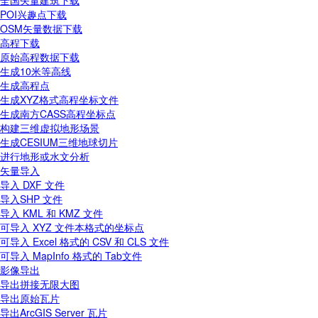
全国矢量建筑下载
POI兴趣点下载
OSM矢量数据下载
高程下载
原始高程数据下载
生成10米等高线
生成高程点
生成XYZ格式高程坐标文件
生成南方CASS高程坐标点
构建三维虚拟地形场景
生成CESIUM三维地球切片
进行地形或水文分析
矢量导入
导入 DXF 文件
导入SHP 文件
导入 KML 和 KMZ 文件
可导入 XYZ 文件本格式的坐标点
可导入 Excel 格式的 CSV 和 CLS 文件
可导入 MapInfo 格式的 Tab文件
影像导出
导出拼接无限大图
导出原始瓦片
导出ArcGIS Server 瓦片