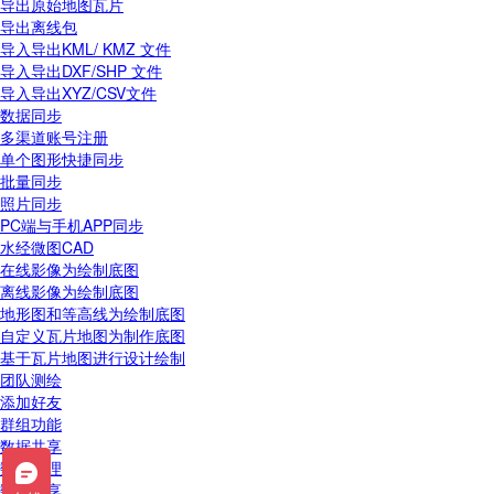
导出原始地图瓦片
导出离线包
导入导出KML/ KMZ 文件
导入导出DXF/SHP 文件
导入导出XYZ/CSV文件
数据同步
多渠道账号注册
单个图形快捷同步
批量同步
照片同步
PC端与手机APP同步
水经微图CAD
在线影像为绘制底图
离线影像为绘制底图
地形图和等高线为绘制底图
自定义瓦片地图为制作底图
基于瓦片地图进行设计绘制
团队测绘
添加好友
群组功能
数据共享
数据管理
数据分享