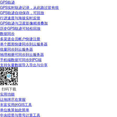
GPS轨迹
GPS实时轨迹记录，从此路过皆有痕
GPS轨迹自动保存，可回放
行进速度与海拔实时反馈
GPS轨迹与卫星影像精准叠加
历史GPS轨迹可轻松回放
数据同步
多渠道会员帐户快捷注册
单个图形快捷同步到云服务器
批量同步到云服务器
地理相册可同步到云服务器
手机端数据可同步到PC端
支持矢量数据导入导出与分享
扫码下载
实用功能
让地球尽在掌握
丰富实用的GIS工具
单位换算如此简单
中央经带与带号计算工具