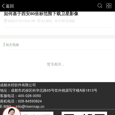
返回
如何基于西安80坐标范围下载卫星影像
2022/1/15 15:41:09
0
人评论
2787
次浏览
相关视频
暂无相关...
成都水经软件有限公司
地址：成都市武侯区科华北路65号世外桃源写字楼A座1813号
客服电话：
400-028-0050
座机电话：
028-84593824
E-MAIL：info@rivermap.cn