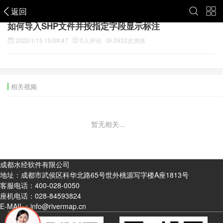
返回
如何导入SHP文件并按指定字段显示标注
2022/1/15 15:09:47
0
人评论
2932
次浏览
相关视频
暂无相关...
成都水经软件有限公司
地址：成都市武侯区科华北路65号世外桃源写字楼A座1813号
客服电话：
400-028-0050
座机电话：
028-84593824
E-MAIL：info@rivermap.cn