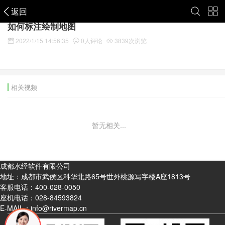
返回
如何标注绘制地图
2022/1/15 14:56:35
0
人评论
3839
次浏览
相关视频
暂无相关...
成都水经软件有限公司
地址：成都市武侯区科华北路65号世外桃源写字楼A座1813号
客服电话：
400-028-0050
座机电话：
028-84593824
E-MAIL：info@rivermap.cn