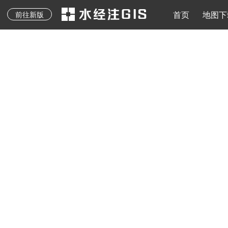
地质图、专题图等其它
水经注二维API
地图下载
离线地图
导入导出
地图发布
水经注三维AP
首页
地图下
前往新版
专业地图