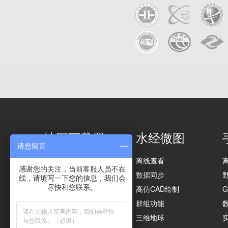
地图下载器
水经微图
请您留言
影像下载
离线查看
感谢您的关注，当前客服人员不在
矢量下载
数据同步
线，请填写一下您的信息，我们会
尽快和您联系。
高程下载
高仿CAD绘制
矢量导入
群组功能
影像导出
三维地球