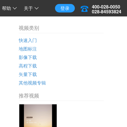
三维地球
三维离线地球
开源 API 调用
400-028-0050
帮助
关于
登录
028-84593824
视频类别
快速入门
地图标注
影像下载
高程下载
矢量下载
其他视频专辑
推荐视频