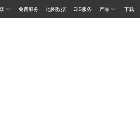
I
数据同步
地图加载
离线 API 源码
水经微图CAD
二维系统
载
免费服务
地图数据
GIS服务
产品
下载