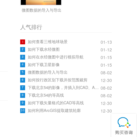
微图数据的导入与导出
人气排行
如何查看三维地球场景
01-13
1
如何下载水经微图
01-12
2
如何在水经微图中进行模拟导航
01-15
3
如何下载卫星影像
01-15
4
微图数据的导入与导出
08-02
5
上一篇：
下一篇：
下载北京54的等高线
水经注万能地图下载器导出瓦片参数说明
如何按行政区划下载并按范围裁剪
12-30
6
下载北京54的影像，并插入到CAD、ArcGIS中
08-02
7
下载北京54的等高线
08-02
8
如何下载矢量格式的CAD等高线
12-30
9
如何利用ArcGIS提取建筑轮廓
12-30
10