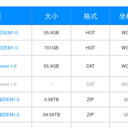
据
大小
格式
坐
EM1.0
55.9GB
HGT
WG
EM1.0
701GB
HGT
WG
ver 1.0
55.9GB
DAT
WG
ver 1.0
/
DAT
WG
DEM1.0
3.38TB
ZIP
U
DEM1.0
39.58TB
ZIP
U