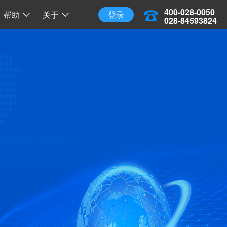
三维地球
三维离线地球
开源 API 调用
400-028-0050
帮助
关于
登录
028-84593824