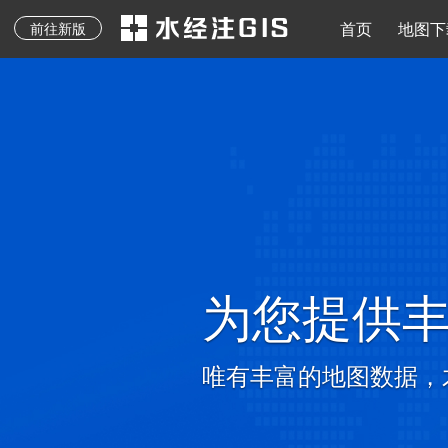
地质图、专题图等其它
水经注二维API
地图下载
离线地图
导入导出
地图发布
水经注三维AP
首页
地图下
前往新版
专业地图
为您提供
唯有丰富的地图数据，