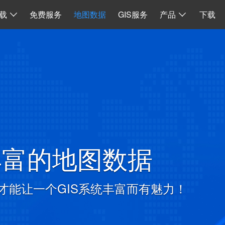
I
数据同步
地图加载
离线 API 源码
水经微图CAD
二维系统
载
免费服务
地图数据
GIS服务
产品
下载
丰富的地图数据
才能让一个GIS系统丰富而有魅力！