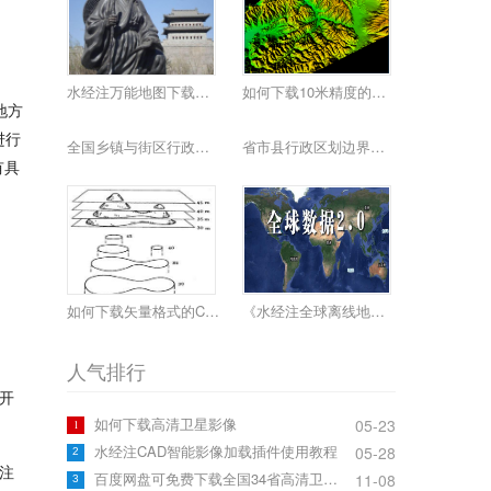
水经注万能地图下载器功能简介
如何下载10米精度的地球高程数据
地方
进行
全国乡镇与街区行政边界下载
省市县行政区划边界下载
有具
如何下载矢量格式的CAD等高线
《水经注全球离线地图2.0》发布
人气排行
单开
如何下载高清卫星影像
05-23
1
水经注CAD智能影像加载插件使用教程
05-28
2
注
百度网盘可免费下载全国34省高清卫星影像啦！
11-08
3