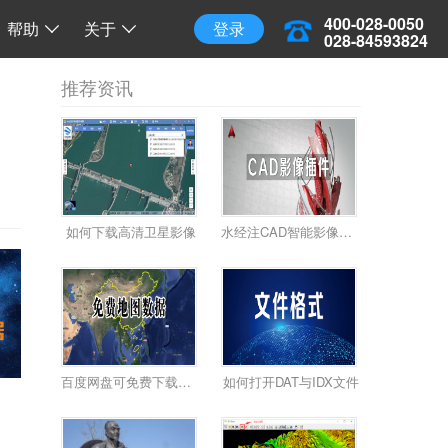
三维地球
三维离线地球
开源 API 调用
400-028-0050
帮助
关于
登录
028-84593824
推荐资讯
如何下载高清卫星影像
水经注CAD智能影像加载插件使用教程
百度网盘可免费下载全国34省高清卫星影像啦！
如何打开DAT与IDX文件