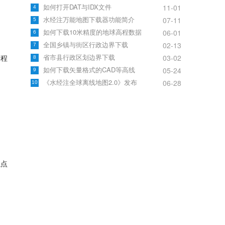
如何打开DAT与IDX文件
11-01
4
水经注万能地图下载器功能简介
07-11
5
如何下载10米精度的地球高程数据
06-01
6
全国乡镇与街区行政边界下载
02-13
7
省市县行政区划边界下载
03-02
8
高程
如何下载矢量格式的CAD等高线
05-24
9
《水经注全球离线地图2.0》发布
06-28
10
以点