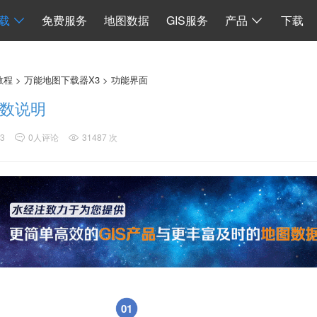
I
数据同步
地图加载
离线 API 源码
水经微图CAD
二维系统
载
免费服务
地图数据
GIS服务
产品
下载
教程
>
万能地图下载器X3
>
功能界面
数说明
23
0人评论
31487 次
01