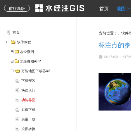
地质图、专题图等其它
水经注二维API
地图下载
离线地图
导入导出
地图发布
水经注三维AP
首页
地图下
前往新版
专业地图
首页
当前位置：>
软件
软件教程
标注点的参
水经微图
2017/8/3 11:37:
水经微图APP
万能地图下载器X3
下载安装
快速入门
功能界面
影像下载
矢量下载
投影转换