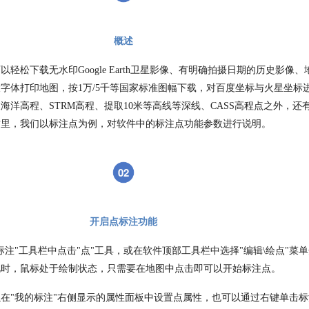
概述
轻松下载无水印Google Earth卫星影像、有明确拍摄日期的历史影像、
字体打印地图，按1万/5千等国家标准图幅下载，对百度坐标与火星坐标
海洋高程、STRM高程、提取10米等高线等深线、CASS高程点之外，还
这里，我们以标注点为例，对软件中的标注点功能参数进行说明。
02
开启点标注功能
标注"工具栏中点击"点"工具，或在软件顶部工具栏中选择"编辑\绘点"菜
此时，鼠标处于绘制状态，只需要在地图中点击即可以开始标注点。
在"我的标注"右侧显示的属性面板中设置点属性，也可以通过右键单击标