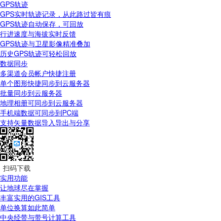
GPS轨迹
GPS实时轨迹记录，从此路过皆有痕
GPS轨迹自动保存，可回放
行进速度与海拔实时反馈
GPS轨迹与卫星影像精准叠加
历史GPS轨迹可轻松回放
数据同步
多渠道会员帐户快捷注册
单个图形快捷同步到云服务器
批量同步到云服务器
地理相册可同步到云服务器
手机端数据可同步到PC端
支持矢量数据导入导出与分享
扫码下载
实用功能
让地球尽在掌握
丰富实用的GIS工具
单位换算如此简单
中央经带与带号计算工具