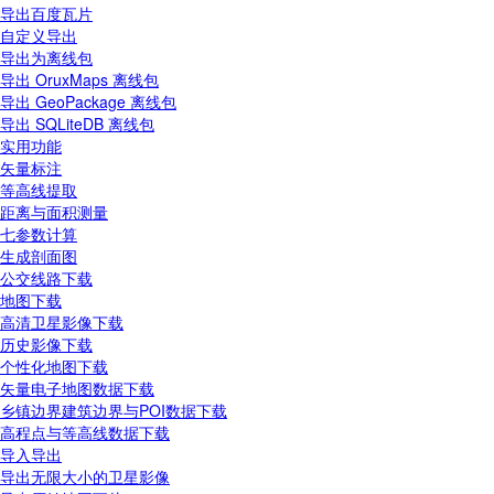
导出百度瓦片
自定义导出
导出为离线包
导出 OruxMaps 离线包
导出 GeoPackage 离线包
导出 SQLiteDB 离线包
实用功能
矢量标注
等高线提取
距离与面积测量
七参数计算
生成剖面图
公交线路下载
地图下载
高清卫星影像下载
历史影像下载
个性化地图下载
矢量电子地图数据下载
乡镇边界建筑边界与POI数据下载
高程点与等高线数据下载
导入导出
导出无限大小的卫星影像