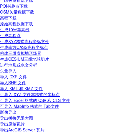
全国矢量建筑下载
POI兴趣点下载
OSM矢量数据下载
高程下载
原始高程数据下载
生成10米等高线
生成高程点
生成XYZ格式高程坐标文件
生成南方CASS高程坐标点
构建三维虚拟地形场景
生成CESIUM三维地球切片
进行地形或水文分析
矢量导入
导入 DXF 文件
导入SHP 文件
导入 KML 和 KMZ 文件
可导入 XYZ 文件本格式的坐标点
可导入 Excel 格式的 CSV 和 CLS 文件
可导入 MapInfo 格式的 Tab文件
影像导出
导出拼接无限大图
导出原始瓦片
导出ArcGIS Server 瓦片