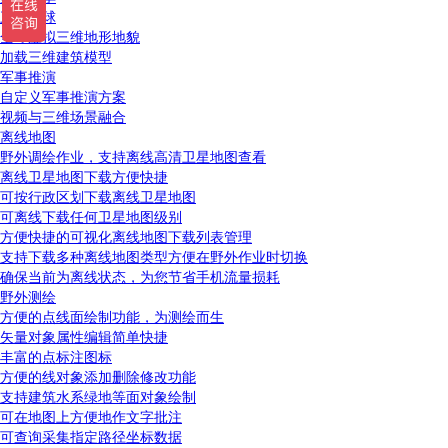
三维地球
全球虚拟三维地形地貌
加载三维建筑模型
军事推演
自定义军事推演方案
视频与三维场景融合
离线地图
野外调绘作业，支持离线高清卫星地图查看
离线卫星地图下载方便快捷
可按行政区划下载离线卫星地图
可离线下载任何卫星地图级别
方便快捷的可视化离线地图下载列表管理
支持下载多种离线地图类型方便在野外作业时切换
确保当前为离线状态，为您节省手机流量损耗
野外测绘
方便的点线面绘制功能，为测绘而生
矢量对象属性编辑简单快捷
丰富的点标注图标
方便的线对象添加删除修改功能
支持建筑水系绿地等面对象绘制
可在地图上方便地作文字批注
可查询采集指定路径坐标数据