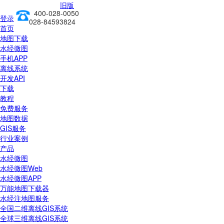
旧版
400-028-0050
前往新版
登录
028-84593824
首页
地图下载
水经微图
手机APP
离线系统
开发API
下载
教程
免费服务
地图数据
GIS服务
行业案例
产品
水经微图
水经微图Web
水经微图APP
万能地图下载器
水经注地图服务
全国二维离线GIS系统
全球三维离线GIS系统