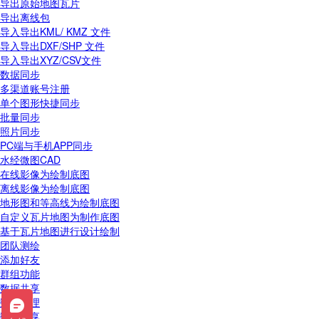
导出原始地图瓦片
导出离线包
导入导出KML/ KMZ 文件
导入导出DXF/SHP 文件
导入导出XYZ/CSV文件
数据同步
多渠道账号注册
单个图形快捷同步
批量同步
照片同步
PC端与手机APP同步
水经微图CAD
在线影像为绘制底图
离线影像为绘制底图
地形图和等高线为绘制底图
自定义瓦片地图为制作底图
基于瓦片地图进行设计绘制
团队测绘
添加好友
群组功能
数据共享
数据管理
数据分享