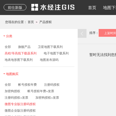
地质图、专题图等其它
水经注二维API
地图下载
离线地图
导入导出
地图发布
水经注三维AP
首页
地图下
前往新版
专业地图
您现在的位置：
首页
产品授权
>
排序：
上架时
分类
全部
旗舰产品
卫星地图下载系列
高程/等高线下载器系列
电子地图下载系列
暂时无法找到您
地表地形图下载系列
地图发布源码
地图购买
全部
帐号授权年费
注册码授权
加密狗授权
帐号授权年费+发票
注册码授权+发票
加密狗授权+发票
微图专业版注册码授权
微图企业版注册码授权