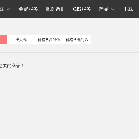
I
数据同步
地图加载
离线 API 源码
水经微图CAD
二维系统
载
免费服务
地图数据
GIS服务
产品
下载
间
按人气
价格从高到低
价格从低到高
想要的商品！