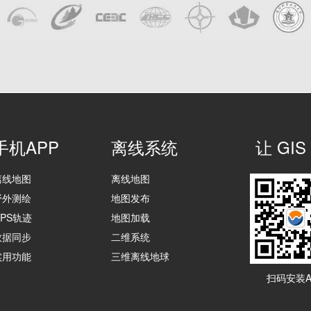
手机APP
离线系统
让 G
离线地图
离线地图
野外测绘
地图发布
GPS轨迹
地图加载
数据同步
二维系统
实用功能
三维离线地球
扫码安装A