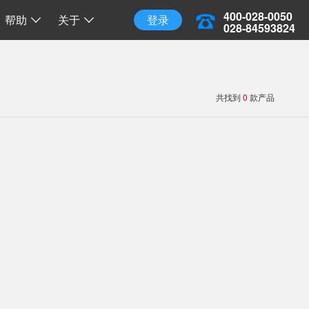
三维地球
三维离线地球
开源 API 调用
400-028-0050
帮助
关于
登录
028-84593824
共找到
0
款产品