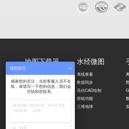
地图下载器
水经微图
请您留言
影像下载
离线查看
感谢您的关注，当前客服人员不在
矢量下载
数据同步
线，请填写一下您的信息，我们会
高程下载
高仿CAD绘制
尽快和您联系。
矢量导入
群组功能
影像导出
三维地球
实用功能