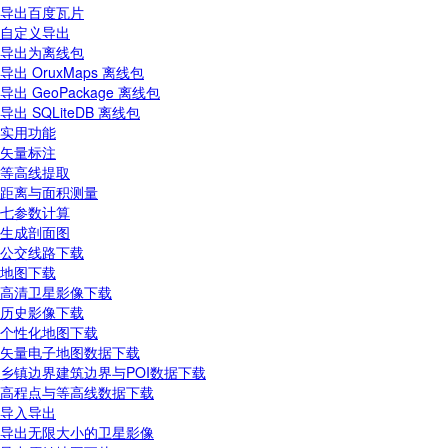
导出百度瓦片
自定义导出
导出为离线包
导出 OruxMaps 离线包
导出 GeoPackage 离线包
导出 SQLiteDB 离线包
实用功能
矢量标注
等高线提取
距离与面积测量
七参数计算
生成剖面图
公交线路下载
地图下载
高清卫星影像下载
历史影像下载
个性化地图下载
矢量电子地图数据下载
乡镇边界建筑边界与POI数据下载
高程点与等高线数据下载
导入导出
导出无限大小的卫星影像