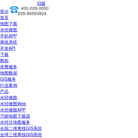
旧版
400-028-0050
前往新版
登录
028-84593824
首页
地图下载
水经微图
手机APP
离线系统
开发API
下载
教程
免费服务
地图数据
GIS服务
行业案例
产品
水经微图
水经微图Web
水经微图APP
万能地图下载器
水经注地图服务
全国二维离线GIS系统
全球三维离线GIS系统