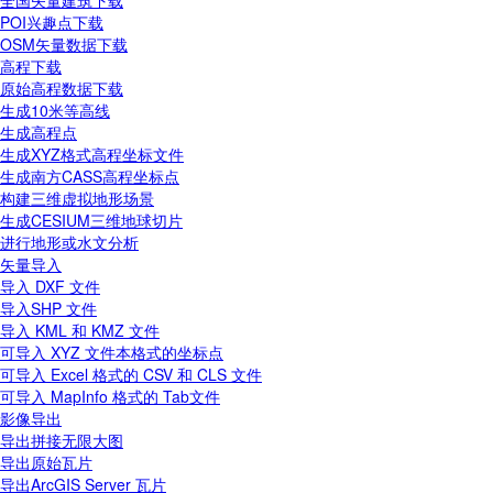
全国矢量建筑下载
POI兴趣点下载
OSM矢量数据下载
高程下载
原始高程数据下载
生成10米等高线
生成高程点
生成XYZ格式高程坐标文件
生成南方CASS高程坐标点
构建三维虚拟地形场景
生成CESIUM三维地球切片
进行地形或水文分析
矢量导入
导入 DXF 文件
导入SHP 文件
导入 KML 和 KMZ 文件
可导入 XYZ 文件本格式的坐标点
可导入 Excel 格式的 CSV 和 CLS 文件
可导入 MapInfo 格式的 Tab文件
影像导出
导出拼接无限大图
导出原始瓦片
导出ArcGIS Server 瓦片