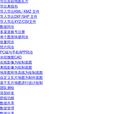
导出原始地图瓦片
导出离线包
导入导出KML/ KMZ 文件
导入导出DXF/SHP 文件
导入导出XYZ/CSV文件
数据同步
多渠道账号注册
单个图形快捷同步
批量同步
照片同步
PC端与手机APP同步
水经微图CAD
在线影像为绘制底图
离线影像为绘制底图
地形图和等高线为绘制底图
自定义瓦片地图为制作底图
基于瓦片地图进行设计绘制
团队测绘
添加好友
群组功能
数据共享
数据管理
数据分享