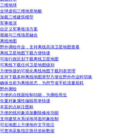
三维地球
全球虚拟三维地形地貌
加载三维建筑模型
军事推演
自定义军事推演方案
视频与三维场景融合
离线地图
野外调绘作业，支持离线高清卫星地图查看
离线卫星地图下载方便快捷
可按行政区划下载离线卫星地图
可离线下载任何卫星地图级别
方便快捷的可视化离线地图下载列表管理
支持下载多种离线地图类型方便在野外作业时切换
确保当前为离线状态，为您节省手机流量损耗
野外测绘
方便的点线面绘制功能，为测绘而生
矢量对象属性编辑简单快捷
丰富的点标注图标
方便的线对象添加删除修改功能
支持建筑水系绿地等面对象绘制
可在地图上方便地作文字批注
可查询采集指定路径坐标数据