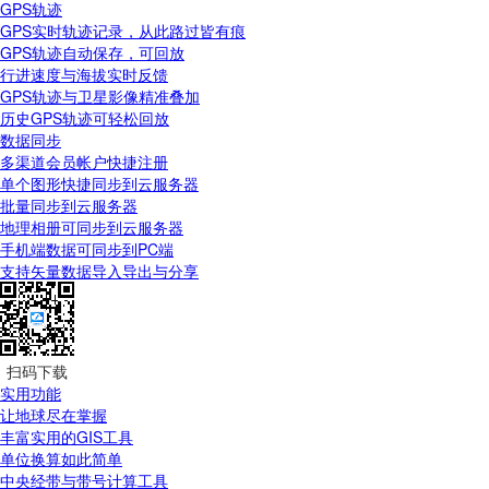
GPS轨迹
GPS实时轨迹记录，从此路过皆有痕
GPS轨迹自动保存，可回放
行进速度与海拔实时反馈
GPS轨迹与卫星影像精准叠加
历史GPS轨迹可轻松回放
数据同步
多渠道会员帐户快捷注册
单个图形快捷同步到云服务器
批量同步到云服务器
地理相册可同步到云服务器
手机端数据可同步到PC端
支持矢量数据导入导出与分享
扫码下载
实用功能
让地球尽在掌握
丰富实用的GIS工具
单位换算如此简单
中央经带与带号计算工具