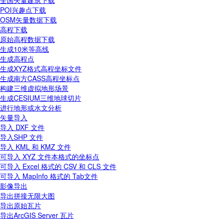
全国矢量建筑下载
POI兴趣点下载
OSM矢量数据下载
高程下载
原始高程数据下载
生成10米等高线
生成高程点
生成XYZ格式高程坐标文件
生成南方CASS高程坐标点
构建三维虚拟地形场景
生成CESIUM三维地球切片
进行地形或水文分析
矢量导入
导入 DXF 文件
导入SHP 文件
导入 KML 和 KMZ 文件
可导入 XYZ 文件本格式的坐标点
可导入 Excel 格式的 CSV 和 CLS 文件
可导入 MapInfo 格式的 Tab文件
影像导出
导出拼接无限大图
导出原始瓦片
导出ArcGIS Server 瓦片