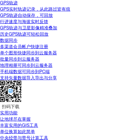
GPS轨迹
GPS实时轨迹记录，从此路过皆有痕
GPS轨迹自动保存，可回放
行进速度与海拔实时反馈
GPS轨迹与卫星影像精准叠加
历史GPS轨迹可轻松回放
数据同步
多渠道会员帐户快捷注册
单个图形快捷同步到云服务器
批量同步到云服务器
地理相册可同步到云服务器
手机端数据可同步到PC端
支持矢量数据导入导出与分享
扫码下载
实用功能
让地球尽在掌握
丰富实用的GIS工具
单位换算如此简单
中央经带与带号计算工具