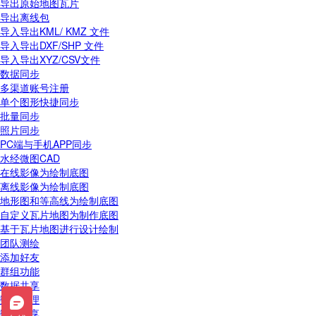
导出原始地图瓦片
导出离线包
导入导出KML/ KMZ 文件
导入导出DXF/SHP 文件
导入导出XYZ/CSV文件
数据同步
多渠道账号注册
单个图形快捷同步
批量同步
照片同步
PC端与手机APP同步
水经微图CAD
在线影像为绘制底图
离线影像为绘制底图
地形图和等高线为绘制底图
自定义瓦片地图为制作底图
基于瓦片地图进行设计绘制
团队测绘
添加好友
群组功能
数据共享
数据管理
数据分享