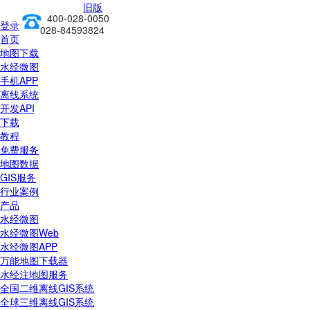
旧版
400-028-0050
前往新版
登录
028-84593824
首页
地图下载
水经微图
手机APP
离线系统
开发API
下载
教程
免费服务
地图数据
GIS服务
行业案例
产品
水经微图
水经微图Web
水经微图APP
万能地图下载器
水经注地图服务
全国二维离线GIS系统
全球三维离线GIS系统