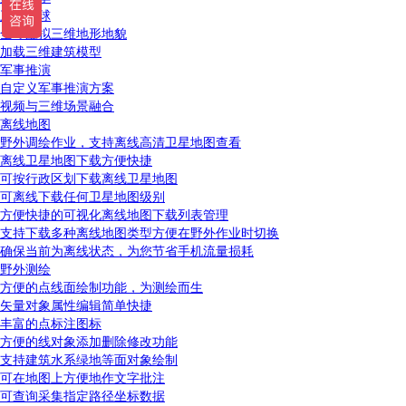
三维地球
全球虚拟三维地形地貌
加载三维建筑模型
军事推演
自定义军事推演方案
视频与三维场景融合
离线地图
野外调绘作业，支持离线高清卫星地图查看
离线卫星地图下载方便快捷
可按行政区划下载离线卫星地图
可离线下载任何卫星地图级别
方便快捷的可视化离线地图下载列表管理
支持下载多种离线地图类型方便在野外作业时切换
确保当前为离线状态，为您节省手机流量损耗
野外测绘
方便的点线面绘制功能，为测绘而生
矢量对象属性编辑简单快捷
丰富的点标注图标
方便的线对象添加删除修改功能
支持建筑水系绿地等面对象绘制
可在地图上方便地作文字批注
可查询采集指定路径坐标数据