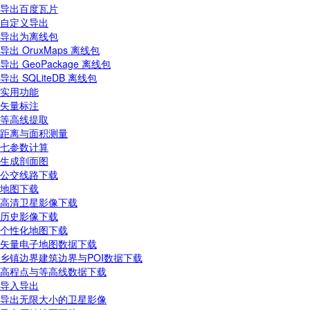
导出百度瓦片
自定义导出
导出为离线包
导出 OruxMaps 离线包
导出 GeoPackage 离线包
导出 SQLiteDB 离线包
实用功能
矢量标注
等高线提取
距离与面积测量
七参数计算
生成剖面图
公交线路下载
地图下载
高清卫星影像下载
历史影像下载
个性化地图下载
矢量电子地图数据下载
乡镇边界建筑边界与POI数据下载
高程点与等高线数据下载
导入导出
导出无限大小的卫星影像