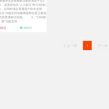
图地理信息免费标注标绘系统平台】
、该系统包含“人人标注”和“CAD制
块，以同时满足普通用户和专业用
标注”功能支持加载离线和在线卫星地
式的普通标注绘制。 3、“CAD制
图”功能支持…
水经微图使用教程
.00元
39650
1