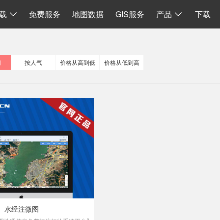
I
数据同步
地图加载
离线 API 源码
水经微图CAD
二维系统
载
免费服务
地图数据
GIS服务
产品
下载
间
按人气
价格从高到低
价格从低到高
水经注微图