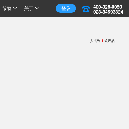
三维地球
三维离线地球
开源 API 调用
400-028-0050
帮助
关于
登录
028-84593824
共找到
1
款产品