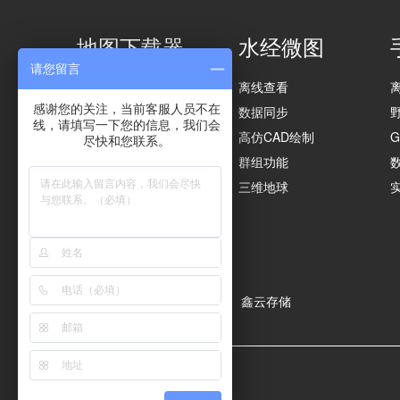
地图下载器
水经微图
请您留言
影像下载
离线查看
感谢您的关注，当前客服人员不在
矢量下载
数据同步
线，请填写一下您的信息，我们会
高程下载
高仿CAD绘制
尽快和您联系。
矢量导入
群组功能
影像导出
三维地球
实用功能
合作伙伴
吉林一号网
|
天仪研究院
|
鑫云存储