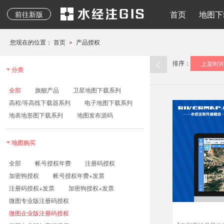
地质图、专题图等其它
水经注二维API
地图下载
离线地图
导入导出
地图发布
水经注三维AP
首页
地图下
前往新版
专业地图
您现在的位置：
首页
产品授权
>
排序：
上架时
分类
全部
旗舰产品
卫星地图下载系列
高程/等高线下载器系列
电子地图下载系列
地表地形图下载系列
地图发布源码
地图购买
全部
帐号授权年费
注册码授权
加密狗授权
帐号授权年费+发票
注册码授权+发票
加密狗授权+发票
微图专业版注册码授权
微图企业版注册码授权