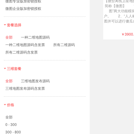
【微型离线卫星地
微图专业版加密锁授权
简称【微图】 1
微图企业版加密锁授权
图”两大功能模
户。 2、“人人
图并可以进行傻瓜
套餐选择
￥3900
全部
一种二维地图源码
一种二维地图源码含发票
所有二维源码
所有二维源码含发票
三维套餐
全部
三维地图发布源码
三维地图发布源码含发票
价格
全部
0 - 300
300 - 800