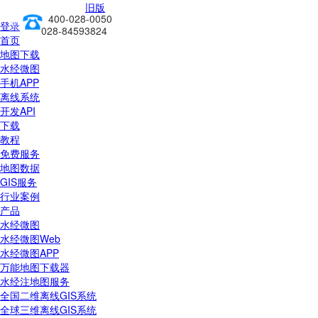
旧版
400-028-0050
前往新版
登录
028-84593824
首页
地图下载
水经微图
手机APP
离线系统
开发API
下载
教程
免费服务
地图数据
GIS服务
行业案例
产品
水经微图
水经微图Web
水经微图APP
万能地图下载器
水经注地图服务
全国二维离线GIS系统
全球三维离线GIS系统