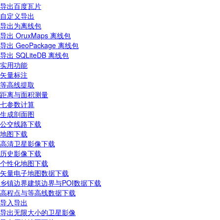
导出百度瓦片
自定义导出
导出为离线包
导出 OruxMaps 离线包
导出 GeoPackage 离线包
导出 SQLiteDB 离线包
实用功能
矢量标注
等高线提取
距离与面积测量
七参数计算
生成剖面图
公交线路下载
地图下载
高清卫星影像下载
历史影像下载
个性化地图下载
矢量电子地图数据下载
乡镇边界建筑边界与POI数据下载
高程点与等高线数据下载
导入导出
导出无限大小的卫星影像