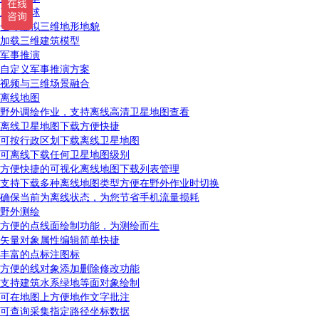
三维地球
全球虚拟三维地形地貌
加载三维建筑模型
军事推演
自定义军事推演方案
视频与三维场景融合
离线地图
野外调绘作业，支持离线高清卫星地图查看
离线卫星地图下载方便快捷
可按行政区划下载离线卫星地图
可离线下载任何卫星地图级别
方便快捷的可视化离线地图下载列表管理
支持下载多种离线地图类型方便在野外作业时切换
确保当前为离线状态，为您节省手机流量损耗
野外测绘
方便的点线面绘制功能，为测绘而生
矢量对象属性编辑简单快捷
丰富的点标注图标
方便的线对象添加删除修改功能
支持建筑水系绿地等面对象绘制
可在地图上方便地作文字批注
可查询采集指定路径坐标数据