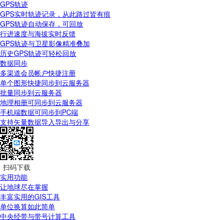
GPS轨迹
GPS实时轨迹记录，从此路过皆有痕
GPS轨迹自动保存，可回放
行进速度与海拔实时反馈
GPS轨迹与卫星影像精准叠加
历史GPS轨迹可轻松回放
数据同步
多渠道会员帐户快捷注册
单个图形快捷同步到云服务器
批量同步到云服务器
地理相册可同步到云服务器
手机端数据可同步到PC端
支持矢量数据导入导出与分享
扫码下载
实用功能
让地球尽在掌握
丰富实用的GIS工具
单位换算如此简单
中央经带与带号计算工具