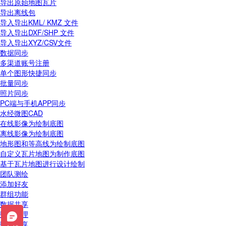
导出原始地图瓦片
导出离线包
导入导出KML/ KMZ 文件
导入导出DXF/SHP 文件
导入导出XYZ/CSV文件
数据同步
多渠道账号注册
单个图形快捷同步
批量同步
照片同步
PC端与手机APP同步
水经微图CAD
在线影像为绘制底图
离线影像为绘制底图
地形图和等高线为绘制底图
自定义瓦片地图为制作底图
基于瓦片地图进行设计绘制
团队测绘
添加好友
群组功能
数据共享
数据管理
数据分享