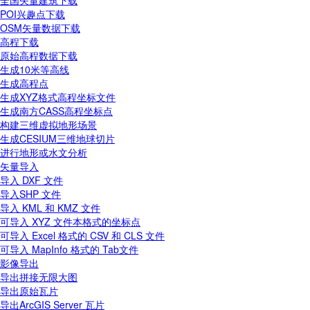
全国矢量建筑下载
POI兴趣点下载
OSM矢量数据下载
高程下载
原始高程数据下载
生成10米等高线
生成高程点
生成XYZ格式高程坐标文件
生成南方CASS高程坐标点
构建三维虚拟地形场景
生成CESIUM三维地球切片
进行地形或水文分析
矢量导入
导入 DXF 文件
导入SHP 文件
导入 KML 和 KMZ 文件
可导入 XYZ 文件本格式的坐标点
可导入 Excel 格式的 CSV 和 CLS 文件
可导入 MapInfo 格式的 Tab文件
影像导出
导出拼接无限大图
导出原始瓦片
导出ArcGIS Server 瓦片